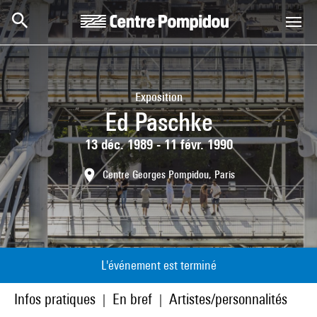
Aller au contenu principal
Centre Pompidou
Exposition
Ed Paschke
13 déc. 1989 - 11 févr. 1990
Centre Georges Pompidou, Paris
L'événement est terminé
Infos pratiques
En bref
Artistes/personnalités
|
|