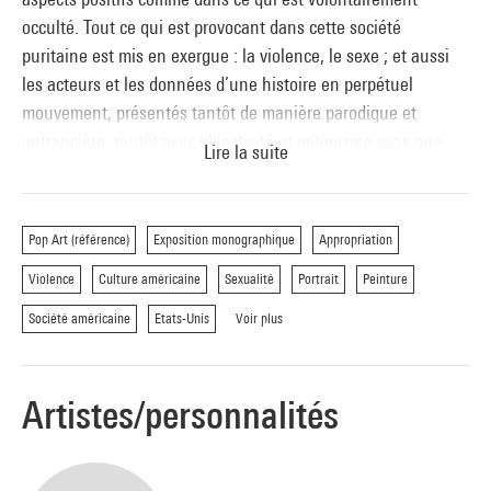
occulté. Tout ce qui est provocant dans cette société
puritaine est mis en exergue : la violence, le sexe ; et aussi
les acteurs et les données d’une histoire en perpétuel
mouvement, présentés tantôt de manière parodique et
outrancière, tantôt avec objectivité et optimisme sans que
Lire la suite
l’on puisse vraiment faire la différence.
Pop Art (référence)
Exposition monographique
Appropriation
Dans ses œuvres du début, l’artiste a une manière de peindre
Violence
Culture américaine
Sexualité
Portrait
Peinture
calquée sur le travail « mécanique » du Pop Art, en projetant
des images sur un écran, des reproductions souvent
Société américaine
Etats-Unis
Voir plus
répétitives, imprimées sur les couvertures des magazines ou
apposées sur les murs de la ville, toujours destinées au plus
grand nombre. [… Mais] grâce à cette interprétation de la
Artistes/personnalités
réalité, naissent des visions expressives et intimes qui se
placent hors des canons de l’esthétique formelle et
notamment du Pop Art.