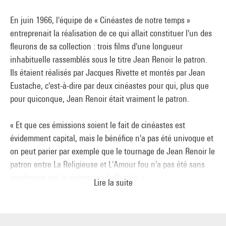
En juin 1966, l'équipe de « Cinéastes de notre temps »
entreprenait la réalisation de ce qui allait constituer l'un des
fleurons de sa collection : trois films d'une longueur
inhabituelle rassemblés sous le titre Jean Renoir le patron.
Ils étaient réalisés par Jacques Rivette et montés par Jean
Eustache, c'est-à-dire par deux cinéastes pour qui, plus que
pour quiconque, Jean Renoir était vraiment le patron.
« Et que ces émissions soient le fait de cinéastes est
évidemment capital, mais le bénéfice n'a pas été univoque et
on peut parier par exemple que le tournage de Jean Renoir le
patron entre La Religieuse et L'Amour fou n'a pas été sans
incidences sur la trajectoire de Rivette. »
Lire la suite
Marc Chevrie, Cahiers du cinéma, septembre 1985
« Renoir est inimitable j'ai intitulé mon émission Jean Renoir