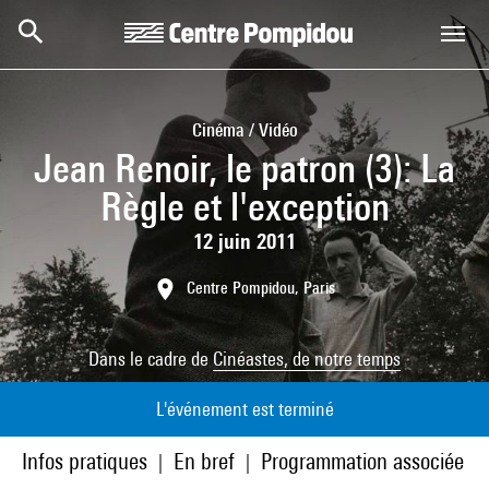
Aller au contenu principal
Centre Pompidou
Cinéma / Vidéo
Jean Renoir, le patron (3): La
Règle et l'exception
12 juin 2011
Centre Pompidou, Paris
Dans le cadre de
Cinéastes, de notre temps
L'événement est terminé
Infos pratiques
En bref
Programmation associée
|
|