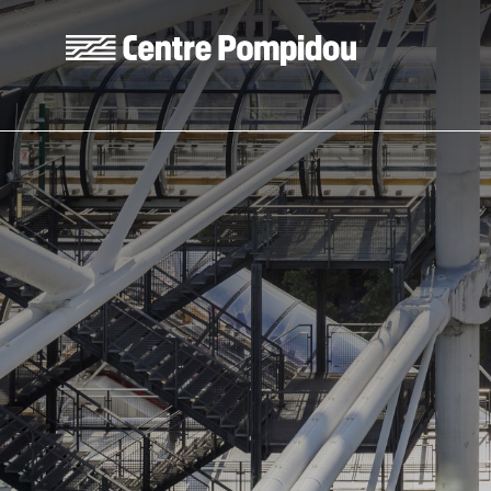
Aller au contenu principal
Centre Pompidou