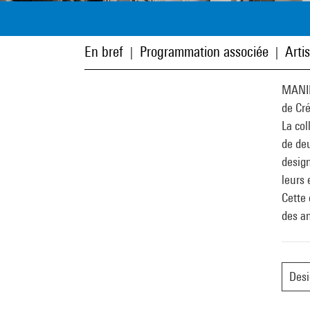
En bref
Programmation associée
Arti
|
|
MANIFE
de Cré
La col
de deu
design
leurs 
Cette 
des an
Des