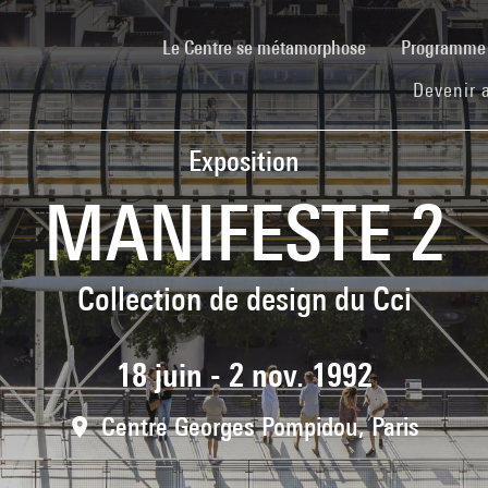
(current)
Le Centre se métamorphose
Programm
Devenir 
Exposition
MANIFESTE 2
Collection de design du Cci
18 juin - 2 nov. 1992
Centre Georges Pompidou, Paris