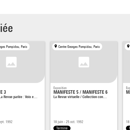
iée
rges Pompidou, Paris
Centre Georges Pompidou, Paris
Exposition
Exp
E 3
MANIFESTE 5 / MANIFESTE 6
M
a Revue parlée : Voix e…
La Revue virtuelle / Collection con…
sept. 1992
18 juin - 25 oct. 1992
18
Terminé