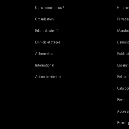
Qui sommes-nous ?
Groupe
Organisation
Privatis
Bilans d'activité
Marchés
Emplois et stages
Demande
Adhérent·es
Publicat
International
Enseign
Action territoriale
Relais 
Catalogu
Recher
Accès a
Espace 