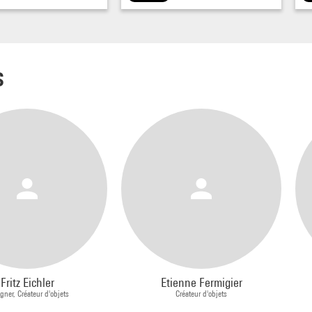
s
Fritz Eichler
Etienne Fermigier
gner, Créateur d'objets
Créateur d'objets