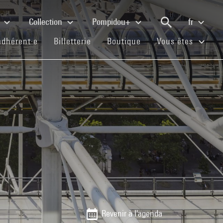
e
Collection
Pompidou+
fr
(current)
(current)
(current)
adhérent·e
Billetterie
Boutique
Vous êtes
Revenir à l'agenda