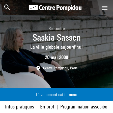
Aller au contenu principal
Centre Pompidou
Rencontre
Saskia Sassen
La ville globale aujourd'hui
20 mai 2009
Centre Pompidou, Paris
L'événement est terminé
Infos pratiques
En bref
Programmation associée
|
|
|