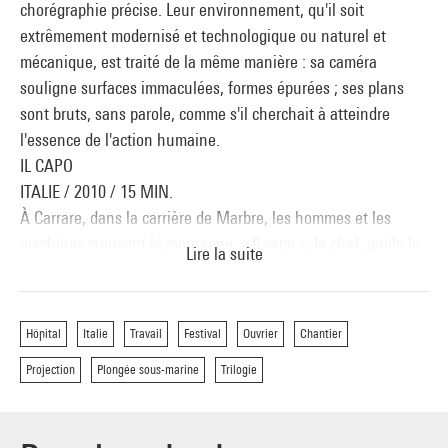
chorégraphie précise. Leur environnement, qu'il soit
extrêmement modernisé et technologique ou naturel et
mécanique, est traité de la même manière : sa caméra
souligne surfaces immaculées, formes épurées ; ses plans
sont bruts, sans parole, comme s'il cherchait à atteindre
l'essence de l'action humaine.
IL CAPO
ITALIE / 2010 / 15 MIN.
À Carrare, dans la carrière de Marbre, les hommes et les
machines creusent la montagne. « Il capo », le chef, guide le
Lire la suite
tout par un langage qui n’est composé que de gestes et de
signes. Le film en fait le chef d’un orchestre démesuré, le
démiurge d’un monde de pelleteuses et de rocs qui lui obéit «
Hôpital
Italie
Travail
Festival
Ouvrier
Chantier
au doigt et à l’oeil ».
Projection
Plongée sous-marine
Trilogie
PIATTAFORMA LUNA
ITALIE / 2011 / 25 MIN.
Spécialisés dans les opérations en eaux profondes, six