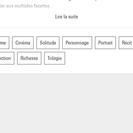
ier aux multiples facettes.
Lire la suite
me
Cinéma
Solitude
Personnage
Portrait
Récit
ection
Richesse
Trilogie