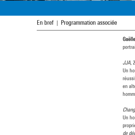
En bref
Programmation associée
|
Gaëll
portra
JJA
, 
Un hom
réussi
en alt
homme 
Chang
Un ho
propri
de dé