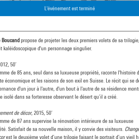
L'événement est terminé
e Boucand
propose de projeter les deux premiers volets de sa trilogie
it kaléidoscopique d'un personnage singulier.
2012, 50’
me de 85 ans, seul dans sa luxueuse propriété, raconte l'histoire 
te économique et les raisons de son exil en Suisse. Le récit qui se d
ernance d'un jour à l'autre, d'un bout à l'autre de sa résidence mon
isolé dans sa forteresse observant le désert qu’il a créé.
ement de décor
, 2015, 50’
mme de 87 ans supervise la rénovation intérieure de sa luxueuse
été. Satisfait de sa nouvelle maison, il y convie des visiteurs.
Chang
cor
est le deuxième volet d’une trilogie faisant le portrait d’un viei