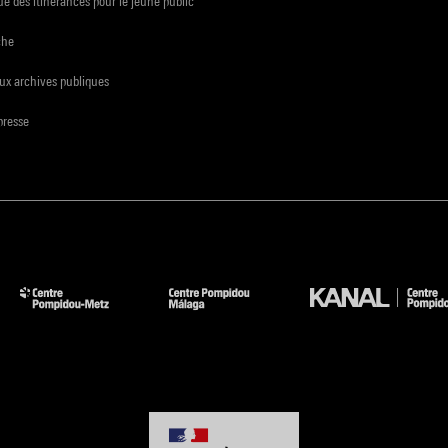
e des itinérances pour le jeune public
che
ux archives publiques
presse