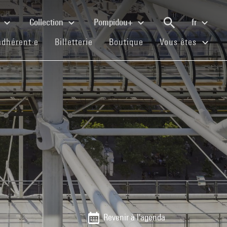
e
Collection
Pompidou+
fr
(current)
(current)
(current)
adhérent·e
Billetterie
Boutique
Vous êtes
Revenir à l'agenda