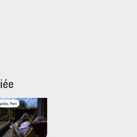
iée
pidou, Paris