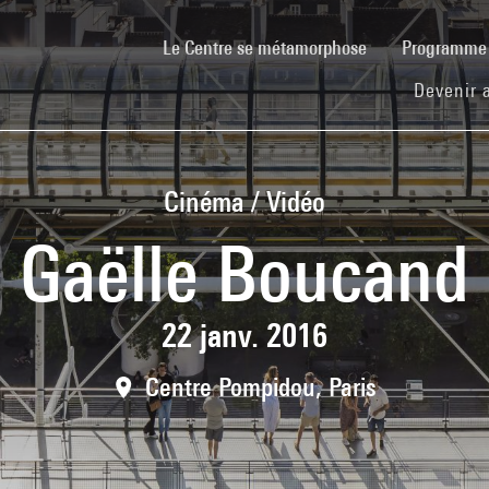
(current)
Le Centre se métamorphose
Programm
Devenir 
Cinéma / Vidéo
Gaëlle Boucand
22 janv. 2016
Centre Pompidou, Paris