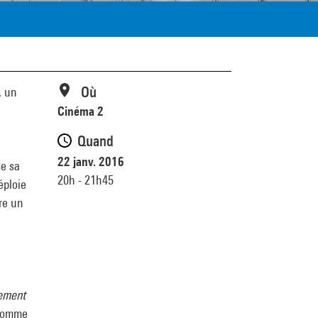
Où
, un
Cinéma 2
Quand
22 janv. 2016
de sa
20h - 21h45
éploie
tre un
ement
l homme