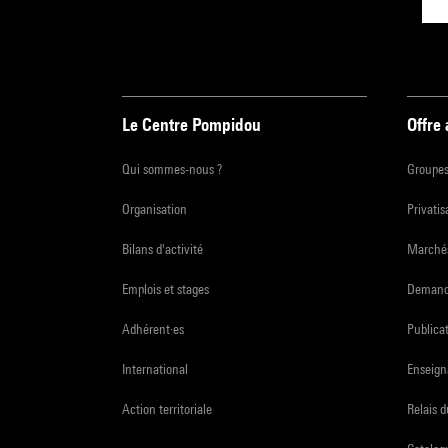
Le Centre Pompidou
Offre
Qui sommes-nous ?
Groupe
Organisation
Privatis
Bilans d'activité
Marchés
Emplois et stages
Demande
Adhérent·es
Publicat
International
Enseign
Action territoriale
Relais 