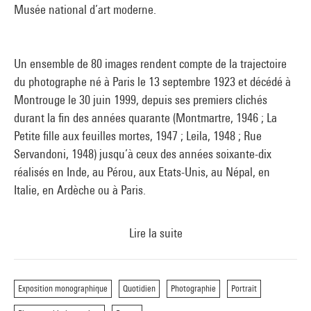
Musée national d’art moderne.
Un ensemble de 80 images rendent compte de la trajectoire
du photographe né à Paris le 13 septembre 1923 et décédé à
Montrouge le 30 juin 1999, depuis ses premiers clichés
durant la fin des années quarante (Montmartre, 1946 ; La
Petite fille aux feuilles mortes, 1947 ; Leila, 1948 ; Rue
Servandoni, 1948) jusqu’à ceux des années soixante-dix
réalisés en Inde, au Pérou, aux Etats-Unis, au Népal, en
Italie, en Ardèche ou à Paris.
Lire la suite
Toutes ces images nous ramènent à la philosophie de Boubat
:
« Photographier, c’est recevoir la lumière d’un ami… peut-
Exposition monographique
Quotidien
Photographie
Portrait
être votre ami, votre chat, votre arbre… »