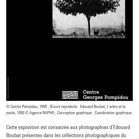
© Centre Pompidou, 1995 ; Œuvre reproduite : Edouard Boubat, L'arbre et la
poule, 1950 © Agence RAPHO ; Conception graphique : Coordination graphique
Cette exposition est consacrée aux photographies d’Edouard
Boubat présentes dans les collections photographiques du