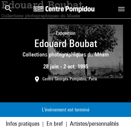
Aller au contenu principal
Centre Pompidou
Exposition
Edouard Boubat
Collections photographiques du Mnam
28 juin - 2 oct. 1995
Centre Georges Pompidou, Paris
L'événement est terminé
Infos pratiques
En bref
Artistes/personnalités
|
|