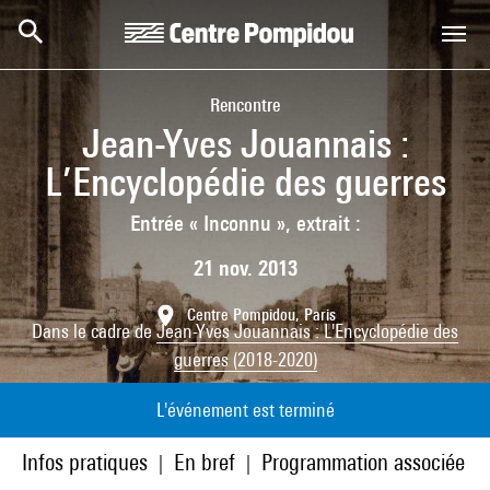
Aller au contenu principal
Centre Pompidou
Rencontre
Jean-Yves Jouannais :
L’Encyclopédie des guerres
Entrée « Inconnu », extrait :
21 nov. 2013
Centre Pompidou, Paris
Dans le cadre de
Jean-Yves Jouannais : L'Encyclopédie des
guerres (2018-2020)
L'événement est terminé
Infos pratiques
En bref
Programmation associée
|
|
|