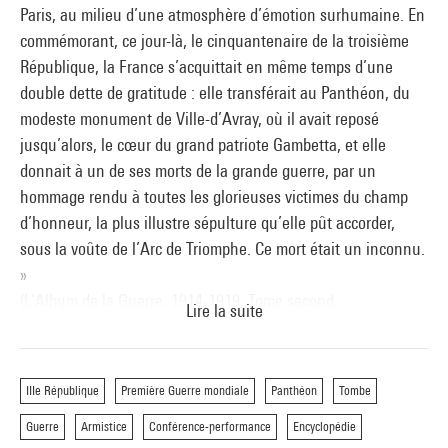
Paris, au milieu d’une atmosphère d’émotion surhumaine. En
commémorant, ce jour-là, le cinquantenaire de la troisième
République, la France s’acquittait en même temps d’une
double dette de gratitude : elle transférait au Panthéon, du
modeste monument de Ville-d’Avray, où il avait reposé
jusqu’alors, le cœur du grand patriote Gambetta, et elle
donnait à un de ses morts de la grande guerre, par un
hommage rendu à toutes les glorieuses victimes du champ
d’honneur, la plus illustre sépulture qu’elle pût accorder,
sous la voûte de l’Arc de Triomphe. Ce mort était un inconnu.
»
(L’Album de la Guerre, 1914-1919, Tome second,
Lire la suite
L’Illustration, Paris, 1927)
Renseignements :
Christine Bolron :
christine.bolron@centrepompidou.fr
IIIe République
Première Guerre mondiale
Panthéon
Tombe
Pour recevoir
les annonces de nos soirées :
Guerre
Armistice
Conférence-performance
Encyclopédie
Christine Bolron :
paroleaucentre@centrepompidou.fr