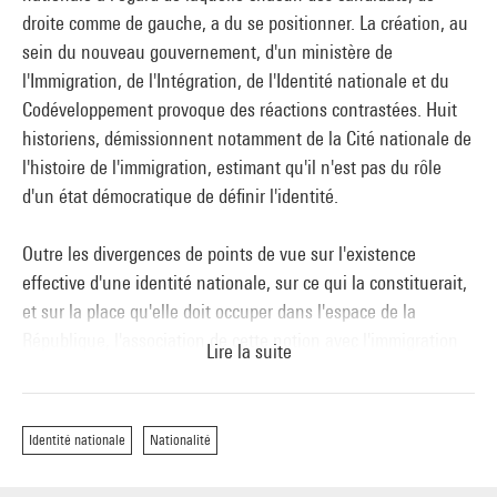
droite comme de gauche, a du se positionner. La création, au
sein du nouveau gouvernement, d'un ministère de
l'Immigration, de l'Intégration, de l'Identité nationale et du
Codéveloppement provoque des réactions contrastées. Huit
historiens, démissionnent notamment de la Cité nationale de
l'histoire de l'immigration, estimant qu'il n'est pas du rôle
d'un état démocratique de définir l'identité.
Outre les divergences de points de vue sur l'existence
effective d'une identité nationale, sur ce qui la constituerait,
et sur la place qu'elle doit occuper dans l'espace de la
République, l'association de cette notion avec l'immigration
Lire la suite
dans le nom du ministère fait débat. Le rapprochement de ces
deux termes, peut en effet introduire l'idée que l'immigration
représenterait une menace pour l'identité des Français. Que
Identité nationale
Nationalité
recouvre donc la notion d'identité nationale ? Quelle est son
histoire ? Quelles sont les conceptions qui s'opposent à son