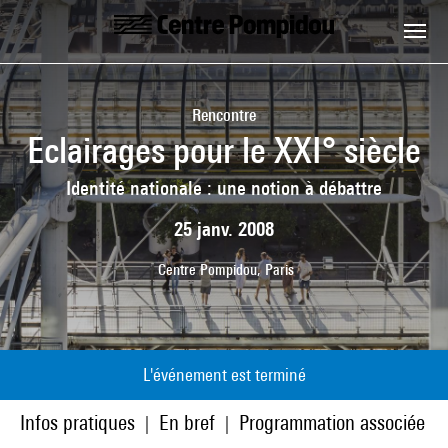
Aller au contenu principal
Centre Pompidou
Rencontre
Eclairages pour le XXI° siècle
Identité nationale : une notion à débattre
25 janv. 2008
Centre Pompidou, Paris
L'événement est terminé
Infos pratiques
En bref
Programmation associée
|
|
|