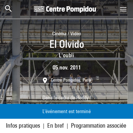
Aller au contenu principal
Centre Pompidou
Cinéma / Vidéo
El Olvido
L'oubli
05 nov. 2011
Centre Pompidou, Paris
Dans le cadre de
Heddy !
L'événement est terminé
Infos pratiques
En bref
Programmation associée
|
|