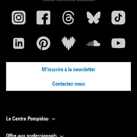
oubliés. Ainsi des
habitants de Lima, la capitale. Un barman déjà âgé prépare
un Pisco Amer, un
cocktail classique qu’il a déjà servi à bien des présidents. «
Derrière le
comptoir, si l’on entend beaucoup des choses, on peut aussi
se sentir
impuissant. On ne peut rien changer à la situation. ».
Nombreux sont les
M'inscrire à la newsletter
habitants de Lima originaires des Andes, venus en ville dans
l’espoir d’une vie
Contactez-nous
meilleure, et condamnés à rester toujours pauvres. Mais ils
ont de la
ressource. Des enfants font les acrobates au feu rouge,
tandis que d’autres
Le Centre Pompidou
cirent les chaussures pendant des heures, comme Henry,
quatorze ans, dont la
Offre aux professionnels