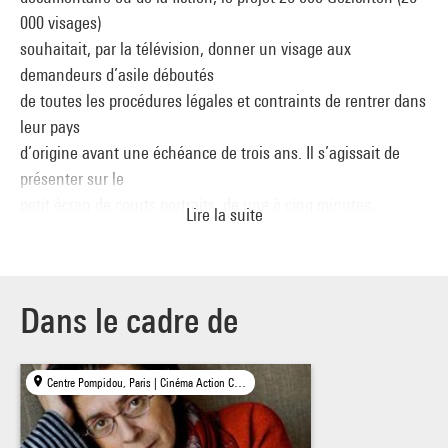
000 visages)
souhaitait, par la télévision, donner un visage aux
demandeurs d’asile déboutés
de toutes les procédures légales et contraints de rentrer dans
leur pays
d’origine avant une échéance de trois ans. Il s’agissait de
présenter sur le
petit écran de courts portraits, de une à cinq minutes,
Lire la suite
diffusés au long de ces
trois ans fatidiques au bout desquels, selon le ministère de
l’Immigration et
de l’intégration, toutes les expulsions devaient avoir eu lieu.
Dans le cadre de
Les concepteurs
du projet voulaient attirer l’attention sur la manière dont le
Centre Pompidou, Paris | Cinéma Action Christine, Paris
gouvernement des
Pays-Bas traitait les demandeurs d‘asile, et plus
particulièrement les quelque