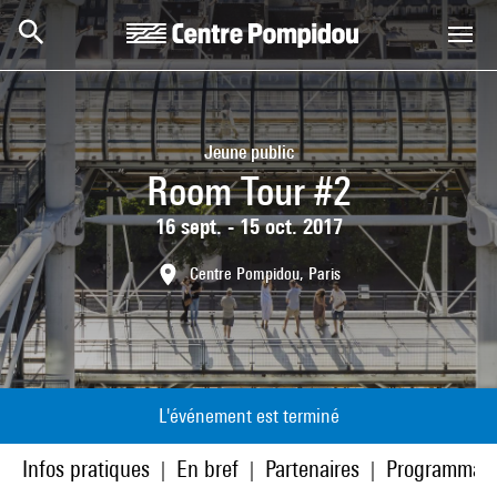
Aller au contenu principal
Centre Pompidou
Jeune public
Room Tour #2
16 sept. - 15 oct. 2017
Centre Pompidou, Paris
L'événement est terminé
Infos pratiques
En bref
Partenaires
Programmati
|
|
|