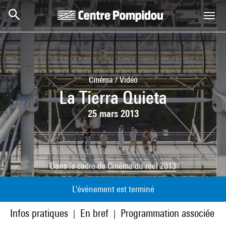
Aller au contenu principal
Centre Pompidou
Cinéma / Vidéo
La Tierra Quieta
25 mars 2013
Dans le cadre de
Cinéma du réel 2013
L'événement est terminé
Infos pratiques
En bref
Programmation associée
|
|