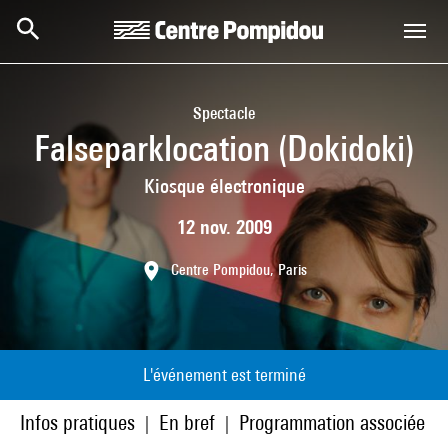
Aller au contenu principal
Centre Pompidou
Spectacle
Falseparklocation (Dokidoki)
Kiosque électronique
12 nov. 2009
Centre Pompidou, Paris
L'événement est terminé
Infos pratiques
En bref
Programmation associée
|
|
|