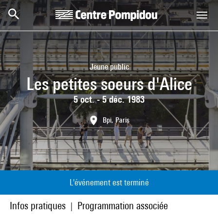
Aller au contenu principal
Centre Pompidou
Jeune public
Les petites soeurs d'Alice
5 oct. - 5 déc. 1983
Bpi, Paris
L'événement est terminé
Infos pratiques
Programmation associée
|