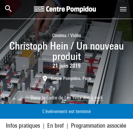
Aller au contenu principal
Centre Pompidou
Cinéma / Vidéo
Christoph Hein / Un nouveau
produit
21 juin 2019
Centre Pompidou, Paris
Dans le cadre de
Les Yeux doc à midi
L'événement est terminé
Infos pratiques
En bref
Programmation associée
|
|
|