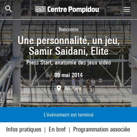
Aller au contenu principal
Centre Pompidou
Rencontre
Une personnalité, un jeu,
Samir Saidani, Elite
Press Start, anatomie des jeux vidéo
09 mai 2014
Bpi, Paris
L'événement est terminé
Infos pratiques
En bref
Programmation associée
|
|