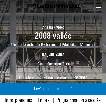
Aller au contenu principal
Centre Pompidou
Cinéma / Vidéo
2008 vallée
Un spectacle de Katerine et Mathilde Monnier
07 juin 2007
Centre Pompidou, Paris
Dans le cadre de
Films de danse 2006-2007
L'événement est terminé
Infos pratiques
En bref
Programmation associée
|
|