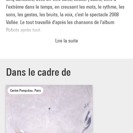
l'extrême dans le temps, en creusant les mots, le rythme, les
sons, les gestes, les bruits, la voix, c'est le spectacle 2008
Vallée. Le tout travaillé d'après les chansons de l'album
Robots après tout.
Lire la suite
"La mise en scène des corps décoiffe les icônes, décale les
genres, déjoue les postures, les styles, interroge une notion
précise, la statique, et pourtant rien de tranquille.
Doucement déjanté et subtilement recomposé, ce drôle de
Dans le cadre de
show décadré, filmé par Valérie Urréa, s'invente à partir d'un
nouveau monde tout proche. La nouvelle vallée, c'est pour
Centre Pompidou, Paris
2008, avec un sol jaune, des T-shirts roses moulants, du
vocal. Autant de petites machinations humaines qui
enchantent cette rencontre fantaisiste entre chant et
mouvement, qui nous parle de l'utopie et des corps".
Irène Filiberti