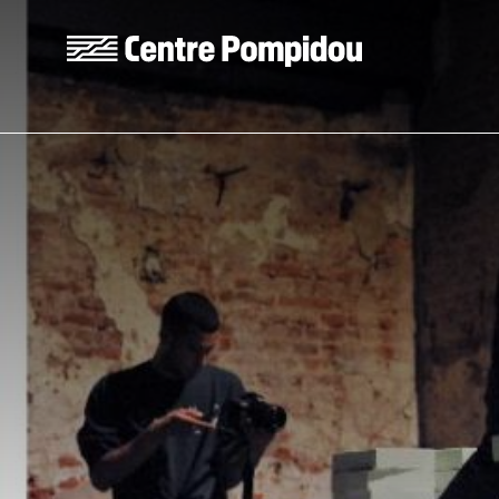
Aller au contenu principal
Centre Pompidou