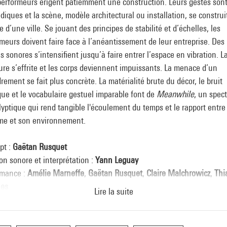
performeurs érigent patiemment une construction. Leurs gestes son
iques et la scène, modèle architectural ou installation, se construi
e d’une ville. Se jouant des principes de stabilité et d’échelles, les
meurs doivent faire face à l’anéantissement de leur entreprise. Des
 sonores s’intensifient jusqu’à faire entrer l’espace en vibration. L
ure s’effrite et les corps deviennent impuissants. La menace d’un
rement se fait plus concrète. La matérialité brute du décor, le bruit
ue et le vocabulaire gestuel imparable font de
Meanwhile
, un spec
yptique qui rend tangible l'écoulement du temps et le rapport entre
me et son environnement.
pt :
Gaëtan Rusquet
on sonore et interprétation :
Yann Leguay
rmance :
Amélie Marneffe
,
Gaëtan Rusque
t
,
Claire Malchrowicz
,
Thi
es
Lire la suite
res et scénographie : Gaëtan Rusquet
seur : Thiago Antunes