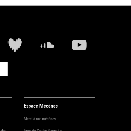
Espace Mécènes
Merci à nos mécènes
iales
Amis du Centre Pompidou