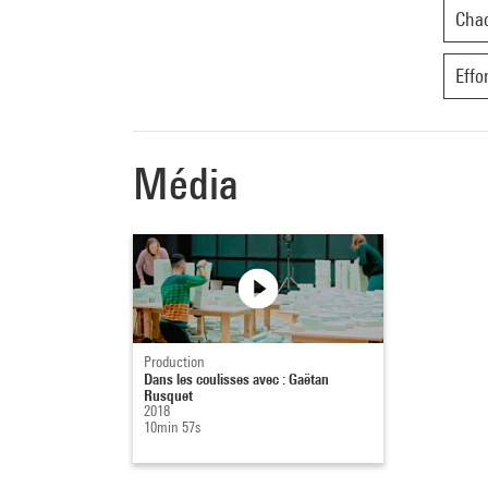
Cha
Produc
Avec l
Effo
MDTSt
Remer
Gillie
Média
Production
Dans les coulisses avec : Gaëtan
Rusquet
2018
10min 57s