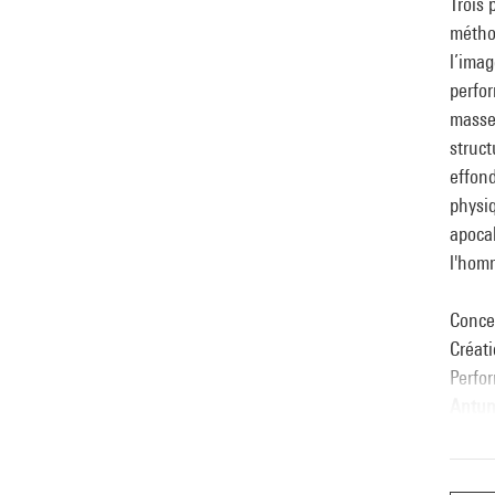
Trois 
méthod
l’imag
perfor
masses
struct
effond
physiq
apocal
l'hom
Conce
Créati
Perfo
Antun
Lumiè
Régis