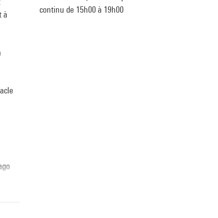
t
continu de 15h00 à 19h00
t à
a
tacle
ago