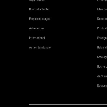
Bilans d'activité
Marchés
Emplois et stages
Demande
Adhérent·es
Publicat
International
Enseign
Action territoriale
Relais 
Catalogu
Recher
Accès a
Espace 