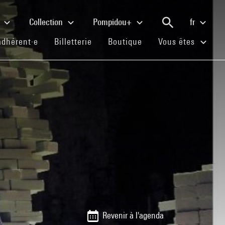
e
Collection
Pompidou+
fr
(current)
(current)
(current)
adhérent·e
Billetterie
Boutique
Vous êtes
Revenir à l'agenda