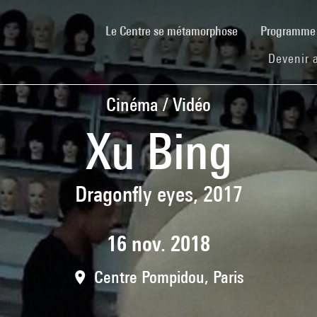
(current)
Le Centre se métamorphose
Programm
Devenir 
Cinéma / Vidéo
Xu Bing
Dragonfly eyes, 2017
16 nov. 2018
Centre Pompidou, Paris