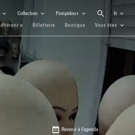
e
Collection
Pompidou+
fr
(current)
(current)
(current)
adhérent·e
Billetterie
Boutique
Vous êtes
Revenir à l'agenda