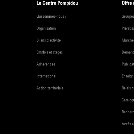
Le Centre Pompidou
Offre
Qui sommes-nous ?
Groupe
Organisation
Privatis
Bilans d'activité
Marchés
Emplois et stages
Demande
Adhérent·es
Publicat
International
Enseign
Action territoriale
Relais 
Catalogu
Recher
Accès a