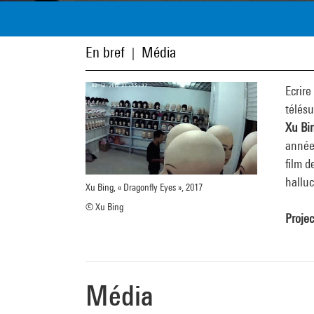
En bref
Média
|
Ecrire
télésu
Xu Bi
années
film d
hallu
Xu Bing, « Dragonfly Eyes », 2017
© Xu Bing
Projec
Média