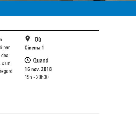
Où
la
é par
Cinema 1
e des
Quand
, « un
16 nov. 2018
 regard
19h - 20h30