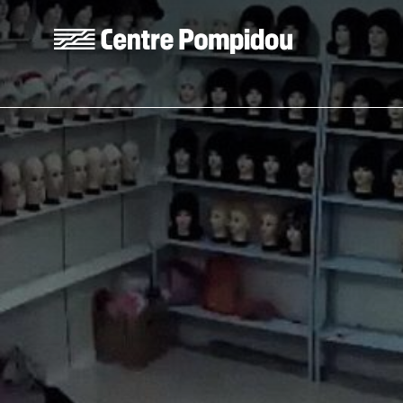
Aller au contenu principal
Centre Pompidou