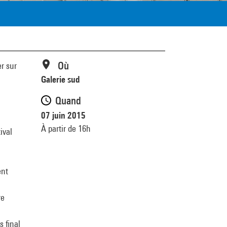
Où
r sur
Galerie sud
Quand
07 juin 2015
À partir de 16h
ival
ent
re
s final