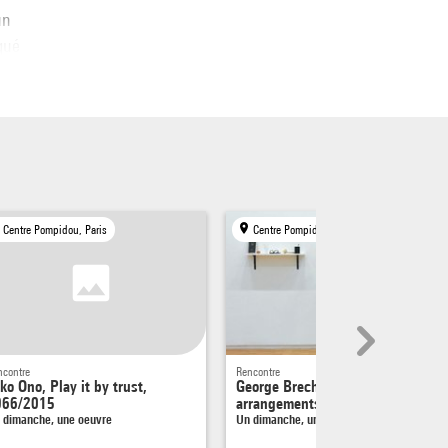
un
qué
i se
siècle.
Centre Pompidou, Paris
Centre Pompidou, Paris
ncontre
Rencontre
ko Ono, Play it by trust,
George Brecht, Three
966/2015
arrangements, 1962-1973
 dimanche, une oeuvre
Un dimanche, une oeuvre