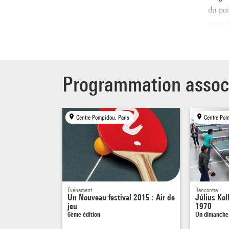
du po
pavé p
comme 
sont t
Programmation assoc
Centre Pompidou, Paris
Centre Pom
Événement
Rencontre
Un Nouveau festival 2015 : Air de
Július Kol
jeu
1970
6ème édition
Un dimanche,