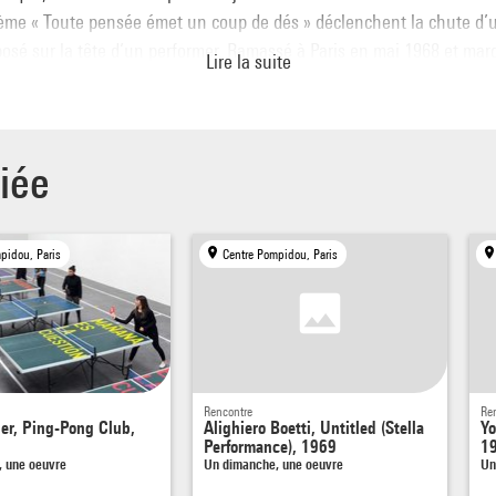
ème « Toute pensée émet un coup de dés » déclenchent la chute d’
osé sur la tête d’un performer. Ramassé à Paris en mai 1968 et mar
Lire la suite
un dé, ce pavé appelle une réflexion sur les rapports complexes qu
issés entre révolutions artistiques et politiques depuis la fin du 19e 
iée
pidou, Paris
Centre Pompidou, Paris
Rencontre
Re
ler, Ping-Pong Club,
Alighiero Boetti, Untitled (Stella
Yo
Performance), 1969
1
 une oeuvre
Un dimanche, une oeuvre
Un