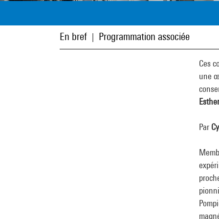
En bref
Programmation associée
|
Ces co
une œu
conser
Esther
Par
Cy
Membr
expér
proch
pionni
Pompi
magnét