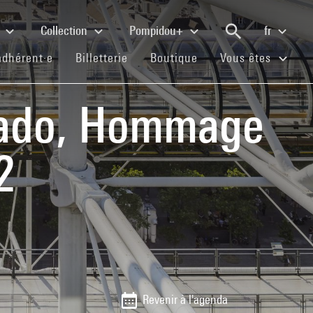
e
Collection
Pompidou+
fr
(current)
(current)
(current)
adhérent·e
Billetterie
Boutique
Vous êtes
itado, Hommage
2
Revenir à l'agenda