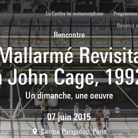
(current)
Le Centre se métamorphose
Programm
Devenir 
Rencontre
, Mallarmé Revis
à John Cage, 199
Un dimanche, une oeuvre
07 juin 2015
Centre Pompidou, Paris