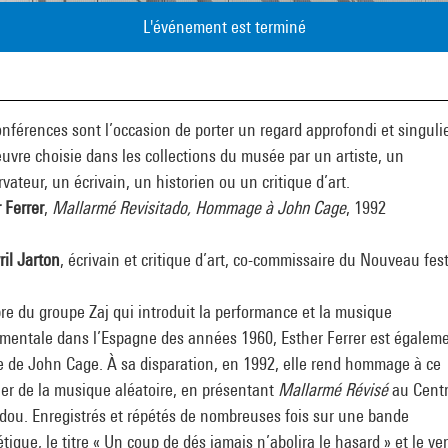
L'événement est terminé
nférences sont l’occasion de porter un regard approfondi et singulie
vre choisie dans les collections du musée par un artiste, un
vateur, un écrivain, un historien ou un critique d’art.
 Ferrer
,
Mallarmé Revisitado, Hommage à John Cage
, 1992
ril Jarton
, écrivain et critique d’art, co-commissaire du Nouveau fest
e du groupe Zaj qui introduit la performance et la musique
imentale dans l’Espagne des années 1960, Esther Ferrer est égalem
e de John Cage. À sa disparation, en 1992, elle rend hommage à ce
er de la musique aléatoire, en présentant
Mallarmé Révisé
au Cent
dou. Enregistrés et répétés de nombreuses fois sur une bande
ique, le titre « Un coup de dés jamais n’abolira le hasard » et le ver