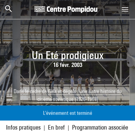
Aller au contenu principal
Centre Pompidou
Un Eté prodigieux
16 févr. 2003
Dans le cadre de
Gels et dégels : une autre histoire du
cinéma soviétique (1926-1968)
L'événement est terminé
Infos pratiques
En bref
Programmation associée
|
|