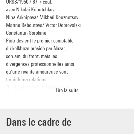
URSS/1950 / 87’ / coul.
avec Nikolaï Krioutchkov
Nina Arkhipova/ Mikhaïl Kouznetsov
Marina Beboutova/ Victor Dobrovolski
Constantin Sorokine
Piotr devient le premier comptable
du kolkhoze présidé par Nazar,
son ami du front, mais les
divergences professionnelles ainsi
qu’une rivalité amoureuse vont
ternir leurs relations.
“[…] J’aime ce film faussement
Lire la suite
ingénu et d’une ingénuité vraie
et profonde; le regard de Barnet
sur le monde, et sur l’univers
soviétique, est celui de l’innocence,
Dans le cadre de
mais non d’un innocent ; il connaît
cette exigeante pureté et la garde