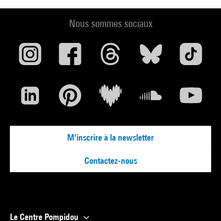
quelques brèves séquences de
tracteurs et moissonneuses jouent
Nous sommes sociaux
le rôle de précautions oratoires.”
Jacques Rivette, “ Cahiers du
cinéma”, n° 20, février 1953
SAMEDI 7 DÉCEMBRE–15H
VENDREDI 10 JANVIER–20H30
DIMANCHE 16 FÉVRIER–15H
M'inscrire à la newsletter
Contactez-nous
Le Centre Pompidou