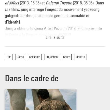
of Affect
(2013, 15’35) et
Deferral Theatre
(2018, 35’05). Dans
ces films, jung interroge l’impact du mouvement yeoseong
gukgeuk sur des questions de genre, de sexualité et
d’identité.
Jung a obtenu le Korea Artist Prize en 2018. Elle représente
la Corée à la Biennale de Venise de 2019.
Lire la suite
Séance suivie d’une discussion entre l’artiste et Yung Ma
(conservateur, Centre Pompidou)
.
Film
Corée
Sexualité
Projection
Genre
Identité
Dans le cadre de