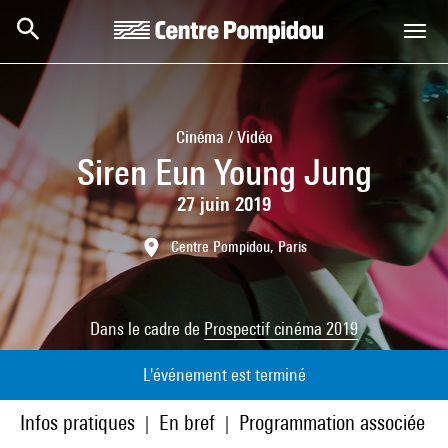
Aller au contenu principal
Centre Pompidou
Cinéma / Vidéo
Siren Eun Young Jung
27 juin 2019
Centre Pompidou, Paris
Dans le cadre de
Prospectif cinéma 2019
L'événement est terminé
Infos pratiques
En bref
Programmation associée
|
|