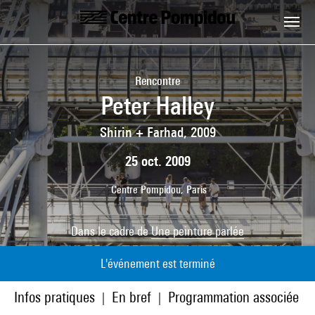
Aller au contenu principal
Centre Pompidou
Rencontre
Peter Halley
Shirin + Farhad, 2009
25 oct. 2009
Centre Pompidou, Paris
Dans le cadre de
Une peinture parlée
L'événement est terminé
Infos pratiques
En bref
Programmation associée
|
|
|