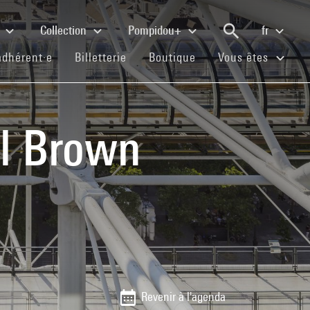
e
Collection
Pompidou+
fr
(current)
(current)
(current)
adhérent·e
Billetterie
Boutique
Vous êtes
rl Brown
Revenir à l'agenda