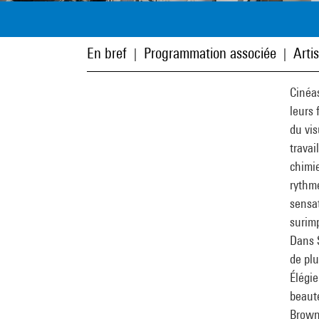
En bref
Programmation associée
Arti
|
|
Cinéa
leurs 
du vis
travai
chimie
rythme
sensat
surim
Dans 
de pl
Élégie
beauté
Brown