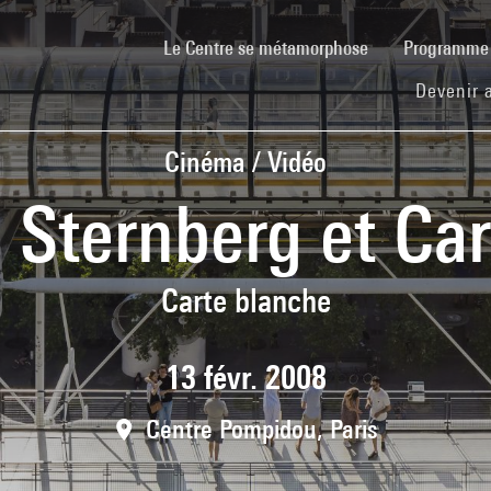
(current)
Le Centre se métamorphose
Programm
Devenir 
Cinéma / Vidéo
 Sternberg et Ca
Carte blanche
13 févr. 2008
Centre Pompidou, Paris