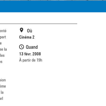
Où
enté
part
Cinéma 2
de
Quand
se la
13 févr. 2008
 les
À partir de 19h
es
sion
ième
 la
rl