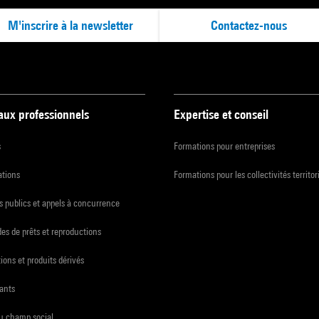
M'inscrire à la newsletter
Contactez-nous
 aux professionnels
Expertise et conseil
s
Formations pour entreprises
ations
Formations pour les collectivités territor
 publics et appels à concurrence
s de prêts et reproductions
ions et produits dérivés
ants
du champ social