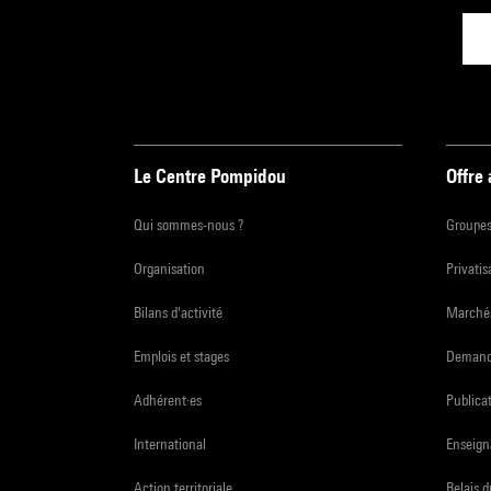
Le Centre Pompidou
Offre
Qui sommes-nous ?
Groupe
Organisation
Privatis
Bilans d'activité
Marchés
Emplois et stages
Demande
Adhérent·es
Publicat
International
Enseign
Action territoriale
Relais 