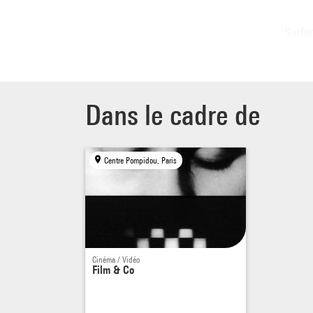
Surfa
2005 /
Once 
2007 /
Dans le cadre de
Blue 
2006 /
Centre Pompidou, Paris
Séanc
Cinéma / Vidéo
Film & Co