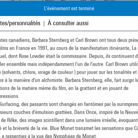
L'événement est terminé
stes/personnalités
À consulter aussi
|
stes canadiens, Barbara Sternberg et Carl Brown ont tous deux prés
films en France en 1991, au cours de la manifestation itinérante, La 
uel, dont Rose Lowder était la commissaire. Depuis, ils continuent 
ller ensemble mais indépendamment l'un de l'autre. Carl Brown utili
 (solvants, chlore, virage de couleur ) pour jouer sur les tonalités et
s à la manière d'un alchimiste. Barbara Sternberg, elle, fait surgir l
ions de la matière même du film, en la grattant et en jouant de
pressions.
Surfacing, des passants sont changés en fantômes par la surimpres
usieurs couches d'émulsion grattées. Dans Once, inspiré de la Neuv
 de Rilke, des images scintillent dans une lumière irréelle, évoquant
 et la brièveté de la vie. Blue Monet transmet les sensations que Ca
 a ressenties à la vue des Nymphéas de Monet.