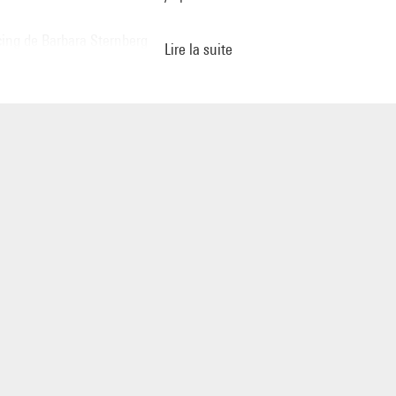
cing de Barbara Sternberg
Lire la suite
 16 mm / nb et coul. / son. / 10'
de Barbara Sternberg
 16 mm / coul. / silenc. /3'
Monet de Carl Brown
 16 mm double écran / coul. / son. / 54'
e présentée par Barbara Sternberg et Carl Brown.