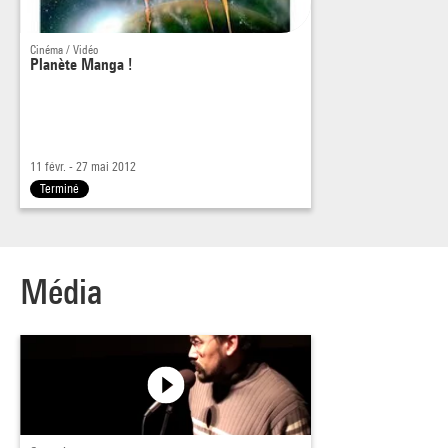
samedi 18 février, 18h, Cinéma 1
Cinéma / Vidéo
présentés par Ilan Nguyên
Planète Manga !
11 févr. - 27 mai 2012
Terminé
Média