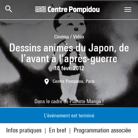
Aller au contenu principal
Centre Pompidou
Cinéma / Vidéo
Dessins animés du Japon, de
l’avant à l’après-guerre
18 févr. 2012
Centre Pompidou, Paris
Dans le cadre de
Planète Manga !
L'événement est terminé
Infos pratiques
En bref
Programmation associée
|
|
|