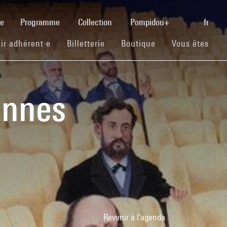
(current)
se
Programme
Collection
Pompidou+
fr
(current)
(current)
(current)
ir adhérent·e
Billetterie
Boutique
Vous êtes
ennes
Revenir à l'agenda