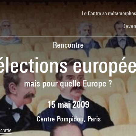
Le Centre se métamorpho
Deven
Rencontre
élections europé
mais pour quelle Europe ?
15 mai 2009
Centre Pompidou, Paris
cratie