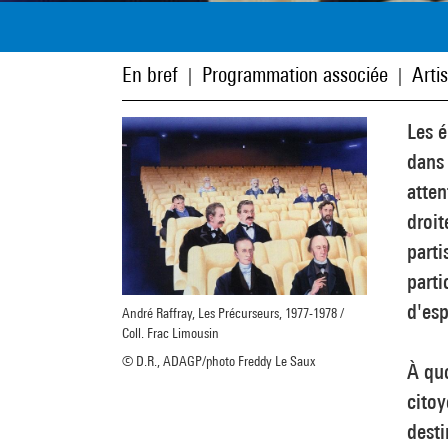
En bref
Programmation associée
Arti
|
|
Les é
dans 
atten
droit
parti
parti
d'esp
André Raffray, Les Précurseurs, 1977-1978 /
Coll. Frac Limousin
© D.R., ADAGP/photo Freddy Le Saux
À quo
citoy
desti