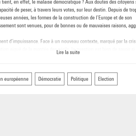
 tient, en effet, le malaise démocratique ? Aux doutes des citoyens 
apacité de peser, à travers leurs votes, sur leur destin. Depuis de tro
uses années, les formes de la construction de l’Europe et de son
issement sont venues, pour de bonnes ou de mauvaises raisons, agg
ent d’impuissance. Face à un nouveau contexte, marqué par la crise
tion aiguë de la montée des périls, la question est bien de savoir si
Lire la suite
Europe apparaîtra à ses cinq cents millions d’habitants comme la se
e de peser sur l’avenir du monde.
on européenne
Démocratie
Politique
Election
di 14 mai 2009, 19h30, Centre Pompidou, Petite salle, niveau -1
 libre dans la mesure des places disponibles.
ignements
ine Bolron, 01 44 78 46 52, @ : christine.bolron@centrepompidou.fr