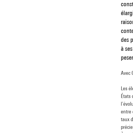
const
élar
raiso
conte
des p
à ses
peser
Avec 
Les él
États 
l’évol
entre 
taux d
précie