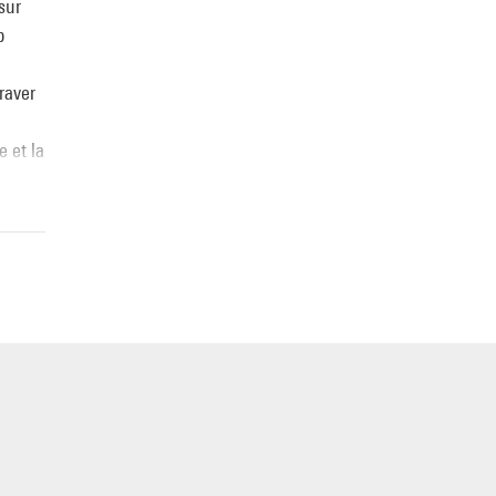
sur
p
raver
 et la
ule