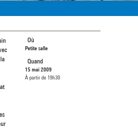
Où
uin
Petite salle
vec
la
Quand
15 mai 2009
À partir de 19h30
at
es
eur