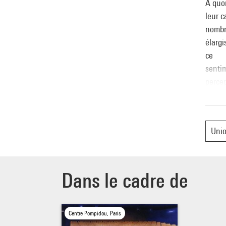
À quoi
leur c
nombre
élarg
ce
sentim
percep
cette 
chanc
Uni
Vendre
Entrée
Dans le cadre de
Rense
Christ
Centre Pompidou, Paris