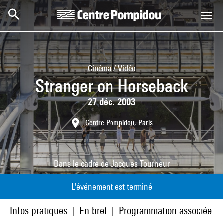
Aller au contenu principal
Centre Pompidou
Cinéma / Vidéo
Stranger on Horseback
27 déc. 2003
Centre Pompidou, Paris
Dans le cadre de
Jacques Tourneur
L'événement est terminé
Infos pratiques
En bref
Programmation associée
|
|