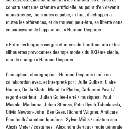
construisent une créature artificielle, au point d'en devenir
monstrueuse, mais aussi capable, in fine, d'échapper à
toutes les références, et de trouver, peut-être, sa liberté dans
ce paroxysme de l'apparence. » Herman Diephuis
« Entre les longues vierges éthérées du Quattrocento et les
silhouettes provocantes des tops models du XXIème siècle,
rien de changé » Herman Diephuis
Conception, chorégraphie : Herman Diephuis / créé en
collaboration avec, et interprété par : Julie Guibert, Claire
Haenni, Dalila Khatir, Maud Le Pladec, Catherine Pavet /
regard extérieur : Julien Gallée-Ferré / musiques : Paul
Misraki, Madonna, Johan Strauss, Peter Ilyich Tchaïkovski,
Olivia Newton-John, Bee Gees, Richard Wagner, Amilcare
Ponchielli / création lumières : Sylvie Mélis / création son :
Alexis Meier / costumes : Alexandra Bertaut / régie générale