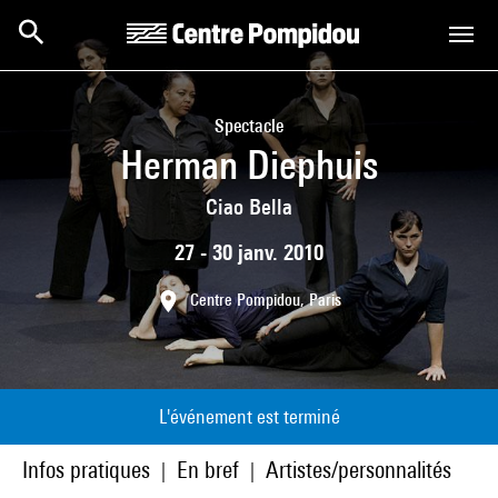
Aller au contenu principal
Centre Pompidou
Spectacle
Herman Diephuis
Ciao Bella
27 - 30 janv. 2010
Centre Pompidou, Paris
L'événement est terminé
Infos pratiques
En bref
Artistes/personnalités
|
|