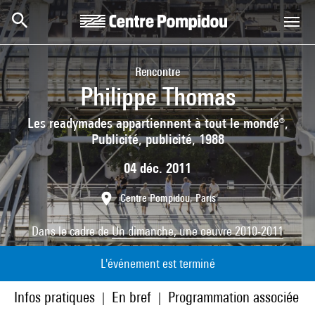
Aller au contenu principal
Centre Pompidou
Rencontre
Philippe Thomas
Les readymades appartiennent à tout le monde®,
Publicité, publicité, 1988
04 déc. 2011
Centre Pompidou, Paris
Dans le cadre de
Un dimanche, une oeuvre 2010-2011
L'événement est terminé
Infos pratiques
En bref
Programmation associée
|
|
|