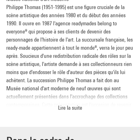
Philippe Thomas (1951-1995) est une figure cruciale de la
scène artistique des années 1980 et du début des années
1990. Il ouvre en 1987 l'agence readymades belong to
everyone® qui propose à ses clients de devenir des
personnages de l'histoire de l'art. La succursale française, les
ready-made appartiennent à tout le monde®, verra le jour peu
après. Soucieux d'une redistribution radicale des rôles sur la
scène artistique, l'artiste demande à ses collectionneurs rien
moins que d'endosser le rôle d'auteur des pièces qu'ils lui
achètent. La succession Philippe Thomas a fait don au
Musée national d'art moderne de neuf œuvres qui sont
actuellement présentées dans l'accrochage des collections
contemporaines. Cette présentation est l'occasion de revenir
Lire la suite
sur le sens d'un travail qui a fait de l'appareil qui
accompagne la vie sociale de l'œuvre d'art (nom d'auteur,
articles de presse, photographies, cartels, publicités,
affiches,) le cœur même de sa poétique.