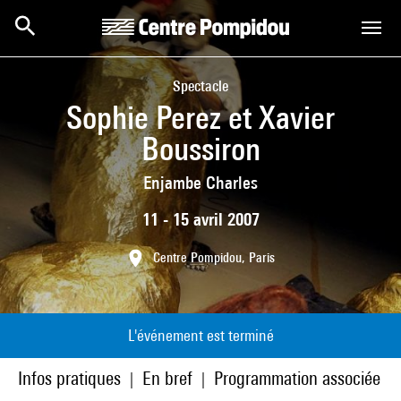
Aller au contenu principal
Centre Pompidou
Spectacle
Sophie Perez et Xavier
Boussiron
Enjambe Charles
11 - 15 avril 2007
Centre Pompidou, Paris
L'événement est terminé
Infos pratiques
En bref
Programmation associée
|
|
|