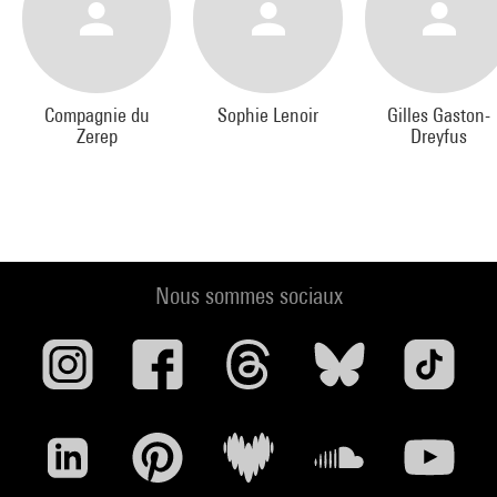
Xavier Boussiron musique
Sophie Perez et Corine Petitpierre costumes
Fabrice Combier lumière
Sébastien Villeroy son
Compagnie du
Sophie Lenoir
Gilles Gaston-
Laurent Friquet images
Zerep
Dreyfus
Jérôme Delporte régie Lumière/régie générale
Anne Wagner régie plateau
Dan Mestanza réalisation décor et poupée
Geneviève Bussière administration
Nous sommes sociaux