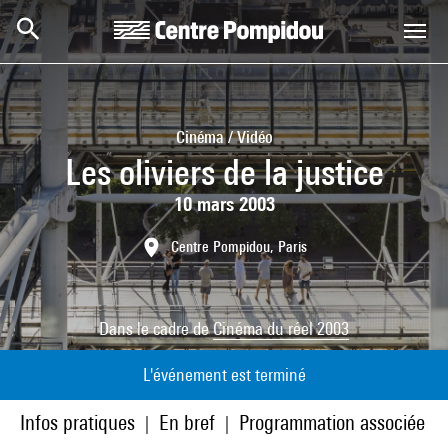
Aller au contenu principal
Centre Pompidou
Cinéma / Vidéo
Les oliviers de la justice
10 mars 2003
Centre Pompidou, Paris
Dans le cadre de
Cinéma du réel 2003
L'événement est terminé
Infos pratiques
En bref
Programmation associée
|
|