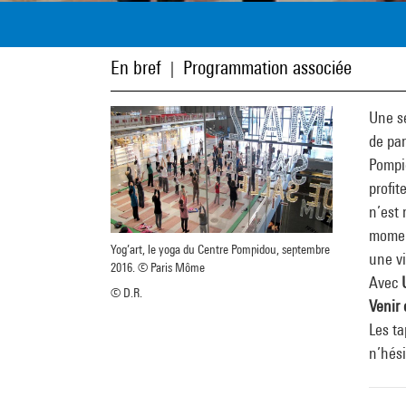
En bref
Programmation associée
|
Une sé
de par
Pompid
profit
n’est 
moment
Yog’art, le yoga du Centre Pompidou, septembre
une v
2016. © Paris Môme
Avec
© D.R.
Venir
Les ta
n’hési