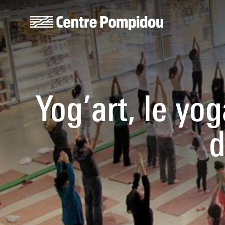
Aller au contenu principal
Centre Pompidou
Yog’art, le yo
d