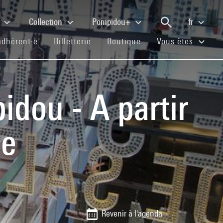
e
Collection
Pompidou+
fr
(current)
(current)
(current)
adhérent·e
Billetterie
Boutique
Vous êtes
idou - A partir
le
Revenir à l'agenda