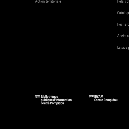
Action territoriale
Relais 
Catalogu
Recher
Accès a
Espace 