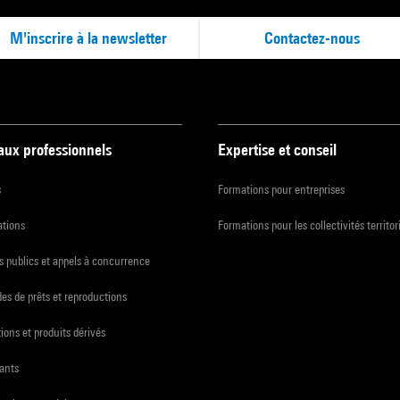
M'inscrire à la newsletter
Contactez-nous
 aux professionnels
Expertise et conseil
s
Formations pour entreprises
ations
Formations pour les collectivités territor
 publics et appels à concurrence
s de prêts et reproductions
ions et produits dérivés
ants