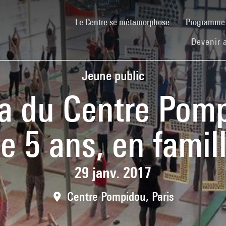
(current)
Le Centre se métamorphose
Programm
Devenir 
Jeune public
ga du Centre Pomp
e 5 ans, en famil
29 janv. 2017
Centre Pompidou, Paris