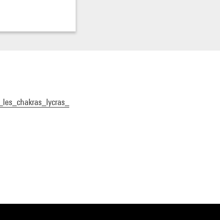
_les_chakras_lycras_