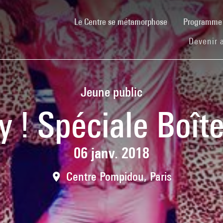
(current)
Le Centre se métamorphose
Programm
Devenir 
Jeune public
y ! Spéciale Boît
06 janv. 2018
Centre Pompidou, Paris