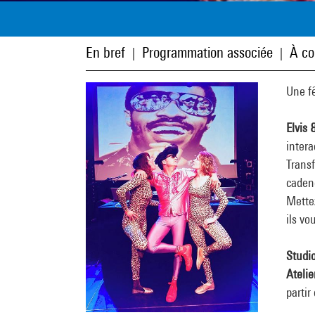
En bref
Programmation associée
À co
|
|
Une fê
Elvis 
intera
Trans
caden
Mettez
ils vo
Studio
Atelie
partir