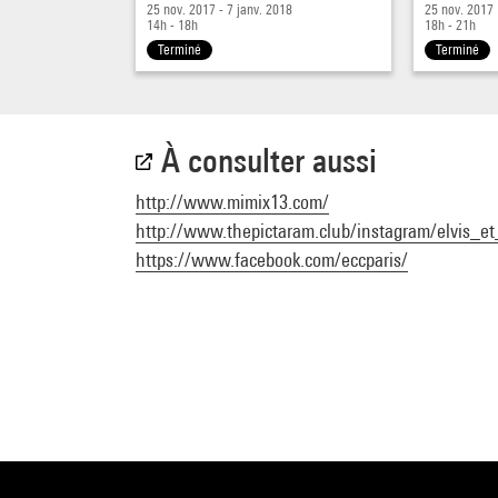
25 nov. 2017 - 7 janv. 2018
25 nov. 2017
14h - 18h
18h - 21h
Terminé
Terminé
À consulter aussi
http://www.mimix13.com/
http://www.thepictaram.club/instagram/elvis_et
https://www.facebook.com/eccparis/