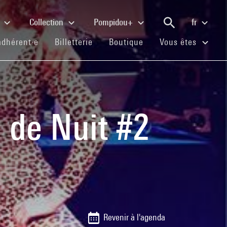
e
Collection
Pompidou+
fr
(current)
(current)
(current)
adhérent·e
Billetterie
Boutique
Vous êtes
e de Nuit #2
Revenir à l'agenda