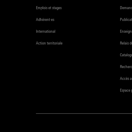
Emplois et stages
Demande
Adhérent·es
Publicat
International
Enseign
Action territoriale
Relais 
Catalogu
Recher
Accès a
Espace 