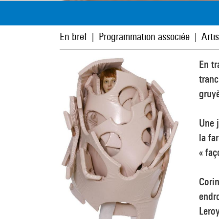
En bref
Programmation associée
Arti
|
|
En tr
tranc
gruyè
Une j
la fa
« faç
Corin
endro
Leroy