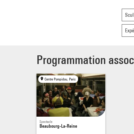
Scul
Expé
Programmation assoc
Centre Pompidou, Paris
Spectacle
Beaubourg-La-Reine