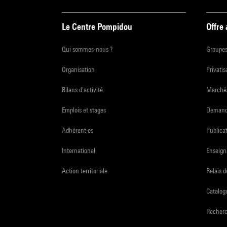
Le Centre Pompidou
Offre
Qui sommes-nous ?
Groupe
Organisation
Privatis
Bilans d'activité
Marchés
Emplois et stages
Demande
Adhérent·es
Publicat
International
Enseign
Action territoriale
Relais 
Catalogu
Recher