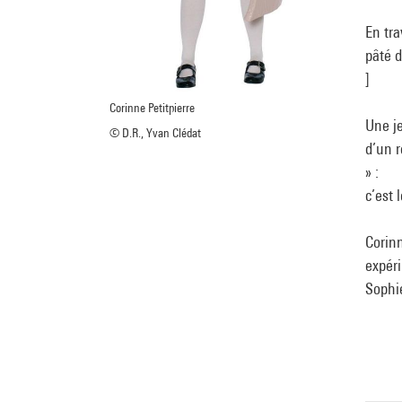
En tra
pâté d
]
Corinne Petitpierre
Une je
© D.R., Yvan Clédat
d’un 
» :
c’est 
Corinn
expéri
Sophi