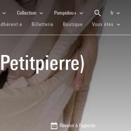
e
Collection
Pompidou+
fr
(current)
(current)
(current)
adhérent·e
Billetterie
Boutique
Vous êtes
Petitpierre)
Revenir à l'agenda