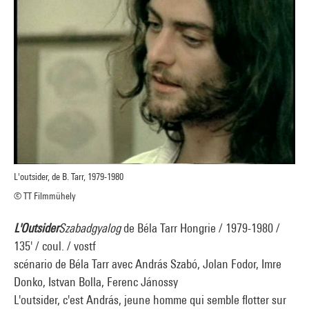
L'outsider, de B. Tarr, 1979-1980
© TT Filmmühely
L'Outsider
Szabadgyalog
de Béla Tarr Hongrie / 1979-1980 /
135' / coul. / vostf
scénario de Béla Tarr avec András Szabó, Jolan Fodor, Imre
Donko, Istvan Bolla, Ferenc Jánossy
L'outsider, c'est András, jeune homme qui semble flotter sur