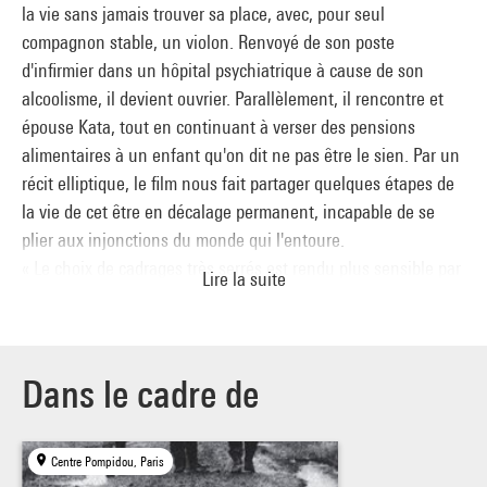
la vie sans jamais trouver sa place, avec, pour seul
compagnon stable, un violon. Renvoyé de son poste
d'infirmier dans un hôpital psychiatrique à cause de son
alcoolisme, il devient ouvrier. Parallèlement, il rencontre et
épouse Kata, tout en continuant à verser des pensions
alimentaires à un enfant qu'on dit ne pas être le sien. Par un
récit elliptique, le film nous fait partager quelques étapes de
la vie de cet être en décalage permanent, incapable de se
plier aux injonctions du monde qui l'entoure.
« Le choix de cadrages très serrés est rendu plus sensible par
Lire la suite
l'usage de plans-séquences souvent en mouvement, qui,
passant d'un visage à l'autre, loin de lier les personnages
entre eux, les isolent au contraire dans des espaces sans
communication. La construction narrative, fondée sur la
Dans le cadre de
juxtaposition de scènes et d'espaces hétérogènes, ajoute
encore à l'impression générale : il n'existe aucun espace
Centre Pompidou, Paris
englobant qui puisse accueillir ces îlots clos sur eux-mêmes,