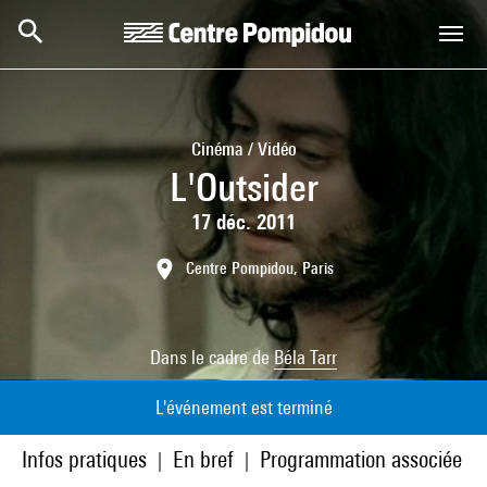
Aller au contenu principal
Centre Pompidou
Cinéma / Vidéo
L'Outsider
17 déc. 2011
Centre Pompidou, Paris
Dans le cadre de
Béla Tarr
L'événement est terminé
Infos pratiques
En bref
Programmation associée
|
|