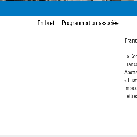
En bref
Programmation associée
|
Franc
Le Co
France
Abatt
« Eust
impass
Lettre