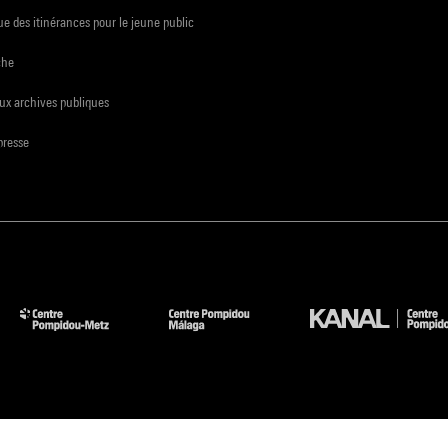
e des itinérances pour le jeune public
che
ux archives publiques
presse