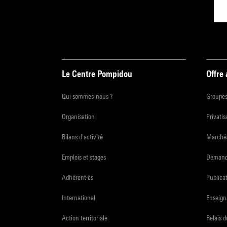
Le Centre Pompidou
Offre
Qui sommes-nous ?
Groupe
Organisation
Privatis
Bilans d'activité
Marchés
Emplois et stages
Demande
Adhérent·es
Publicat
International
Enseign
Action territoriale
Relais 