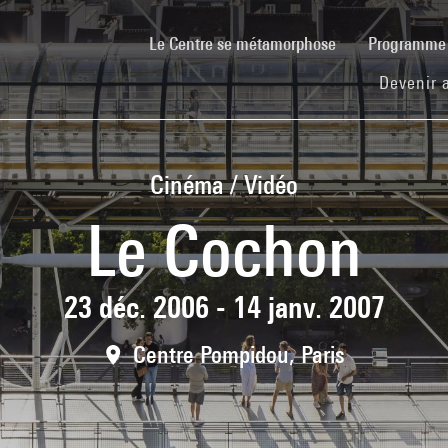
(current)
Le Centre se métamorphose
Programm
Devenir 
Cinéma / Vidéo
Le Cochon
23 déc. 2006 - 14 janv. 2007
Centre Pompidou, Paris