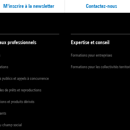
M'inscrire à la newsletter
Contactez-nous
 aux professionnels
Expertise et conseil
s
Formations pour entreprises
ations
Formations pour les collectivités territor
 publics et appels à concurrence
s de prêts et reproductions
ions et produits dérivés
ants
du champ social