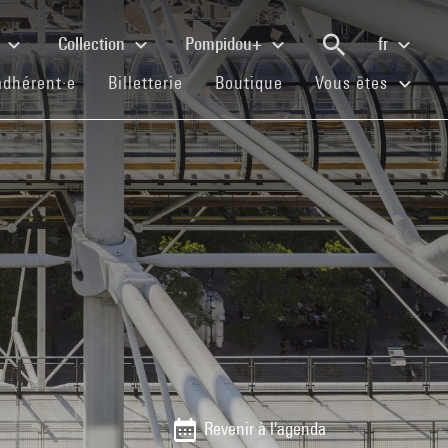
e
Collection
Pompidou+
fr
(current)
(current)
(current)
adhérent·e
Billetterie
Boutique
Vous êtes
Revenir à l'agenda