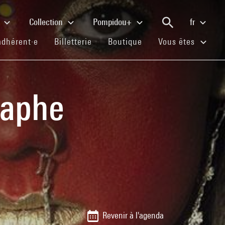
e
Collection
Pompidou+
fr
(current)
(current)
(current)
adhérent·e
Billetterie
Boutique
Vous êtes
raphe
Revenir à l'agenda