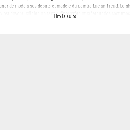
gner de mode à ses débuts et modèle du peintre Lucian Freud, Leig
 est devenu célèbre en tant qu'interprète et créateur des costume
Lire la suite
raphe Michael Clark et de la pop star Boy George. Leigh Bowery, art
mer d'origine australienne installé à Londres, est mort du sida en 199
une des figures marquantes de la décennie 80, de la luxurieuse fure
ture underground des clubs qui s'invente à cette époque dans un a
al nocturne de célébration et d'exagération de la marginalité.
s Atlas lui a consacré plusieurs films dont ce portrait exceptionnel. 
Filiberti