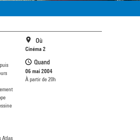
Où
Cinéma 2
,
Quand
epuis
06 mai 2004
ours
À partir de 20h
ntement
ppe
essine
s Atlas