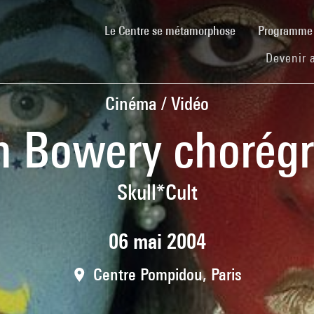
(current)
Le Centre se métamorphose
Programm
Devenir 
Cinéma / Vidéo
h Bowery chorég
Skull*Cult
06 mai 2004
Centre Pompidou, Paris