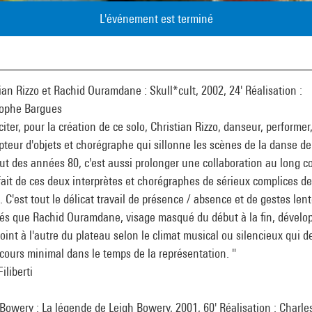
L'événement est terminé
ian Rizzo et Rachid Ouramdane : Skull*cult, 2002, 24' Réalisation :
tophe Bargues
iciter, pour la création de ce solo, Christian Rizzo, danseur, performer
teur d'objets et chorégraphe qui sillonne les scènes de la danse d
ut des années 80, c'est aussi prolonger une collaboration au long c
fait de ces deux interprètes et chorégraphes de sérieux complices de
l. C'est tout le délicat travail de présence / absence et de gestes le
iés que Rachid Ouramdane, visage masqué du début à la fin, dévelo
oint à l'autre du plateau selon le climat musical ou silencieux qui d
cours minimal dans le temps de la représentation. "
Filiberti
Bowery : La légende de Leigh Bowery, 2001, 60' Réalisation : Charle