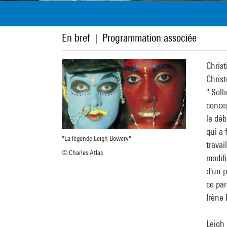
En bref
Programmation associée
|
Christ
Chris
" Soll
concep
le déb
qui a 
"La légende Leigh Bowery"
travai
© Charles Atlas
modif
d'un p
ce par
Irène 
Leigh 