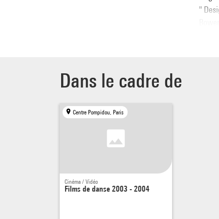
" Desi
Bowery
chorég
perfor
est l'
la cul
Dans le cadre de
carnav
Charle
Irène 
Centre Pompidou, Paris
Cinéma / Vidéo
Films de danse 2003 - 2004