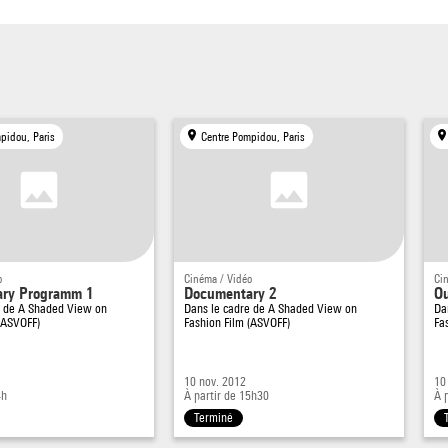
pidou, Paris
Centre Pompidou, Paris
o
Cinéma / Vidéo
Ci
ry Programm 1
Documentary 2
Ou
e de
A Shaded View on
Dans le cadre de
A Shaded View on
Da
(ASVOFF)
Fashion Film (ASVOFF)
Fa
10 nov. 2012
10
4h
À partir de 15h30
À 
Terminé