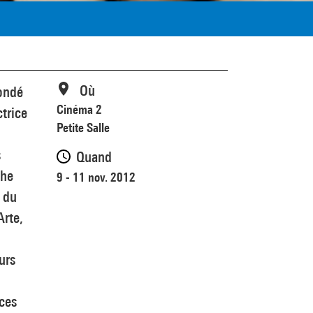
Où
fondé
Cinéma 2
ctrice
Petite Salle
s
Quand
phe
9 - 11 nov. 2012
 du
Arte,
urs
ces