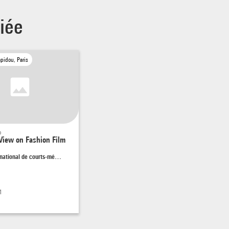
iée
pidou, Paris
o
View on Fashion Film
ernational de courts-mé…
1