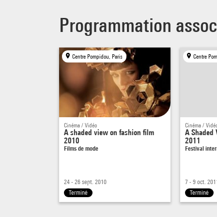
Programmation assoc
Centre Pompidou, Paris
Centre Pom
Cinéma / Vidéo
Cinéma / Vidé
A shaded view on fashion film
A Shaded 
2010
2011
Films de mode
Festival int
24 - 26 sept. 2010
7 - 9 oct. 201
Terminé
Terminé