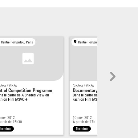
Centre Pompidou, Paris
Centre Pompidou, Paris
néma / Vidéo
Cinéma / Vidéo
t of Competition Programm
Documentary 3
ns le cadre de
A Shaded View on
Dans le cadre de
A Shaded View on
shion Film (ASVOFF)
Fashion Film (ASVOFF)
 nov. 2012
10 nov. 2012
partir de 15h30
À partir de 17h
Terminé
Terminé