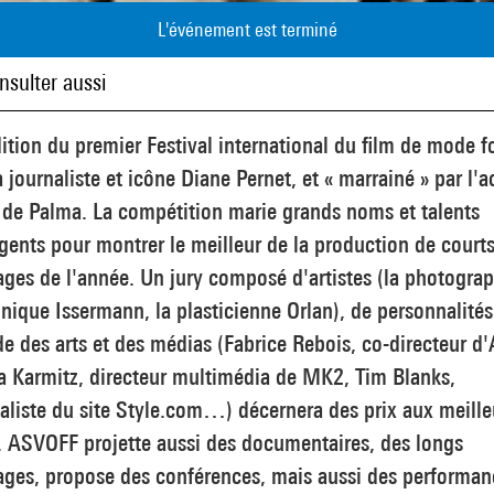
L'événement est terminé
nsulter aussi
ition du premier Festival international du film de mode 
a journaliste et icône Diane Pernet, et « marrainé » par l'a
 de Palma. La compétition marie grands noms et talents
ents pour montrer le meilleur de la production de court
ges de l'année. Un jury composé d'artistes (la photogra
ique Issermann, la plasticienne Orlan), de personnalités
 des arts et des médias (Fabrice Rebois, co-directeur d'
a Karmitz, directeur multimédia de MK2, Tim Blanks,
aliste du site Style.com…) décernera des prix aux meille
. ASVOFF projette aussi des documentaires, des longs
ages, propose des conférences, mais aussi des performan