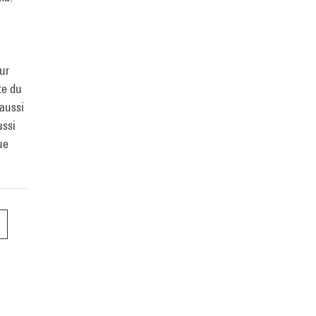
e
ur
te du
 aussi
ussi
ue