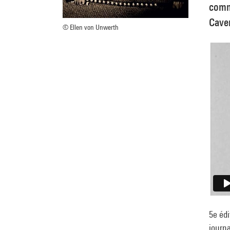
comme
Cave
© Ellen von Unwerth
5e édi
journa