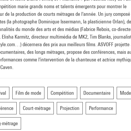
mpétition marie grands noms et talents émergents pour montrer le
ur de la production de courts métrages de l'année. Un jury composé
stes (la photographe Dominique Issermann, la plasticienne Orlan), d
nalités du monde des arts et des médias (Fabrice Rebois, co-directe
, Elisha Karmitz, directeur multimédia de MK2, Tim Blanks, journalis
tyle.com…) décernera des prix aux meilleurs films. ASVOFF projette
ocumentaires, des longs métrages, propose des conférences, mais a
erformances comme l'intervention de la chanteuse et actrice mythiq
 Caven.
ival
Film de mode
Compétition
Documentaire
Mode
férence
Court-métrage
Projection
Performance
g-métrage