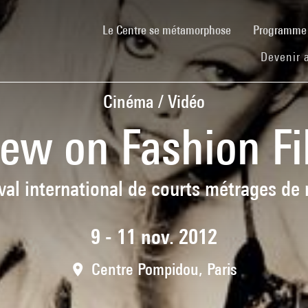
(current)
Le Centre se métamorphose
Programm
Devenir 
Cinéma / Vidéo
ew on Fashion F
ival international de courts métrages de
9 - 11 nov. 2012
Centre Pompidou, Paris