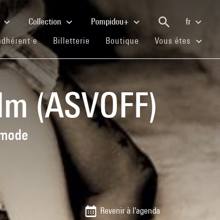
e
Collection
Pompidou+
fr
(current)
(current)
(current)
adhérent·e
Billetterie
Boutique
Vous êtes
ilm (ASVOFF)
 mode
Revenir à l'agenda