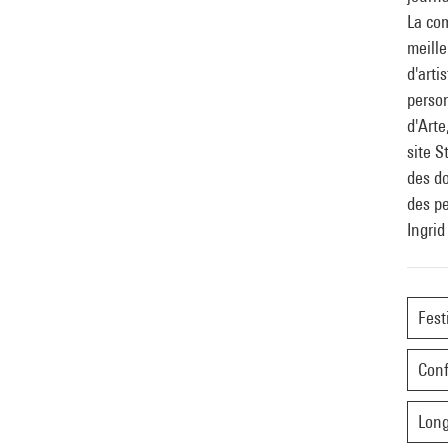
La co
meille
d'arti
person
d'Arte
site S
des d
des p
Ingrid
Fest
Con
Lon