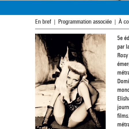
En bref
Programmation associée
À co
|
|
5e éd
par l
Rosy
émerg
métra
Domin
monde
Elish
journ
films
métr