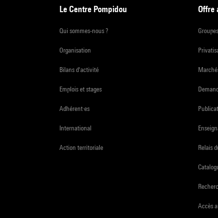
Le Centre Pompidou
Offre
Qui sommes-nous ?
Groupe
Organisation
Privatis
Bilans d'activité
Marchés
Emplois et stages
Demande
Adhérent·es
Publicat
International
Enseign
Action territoriale
Relais 
Catalogu
Recher
Accès a