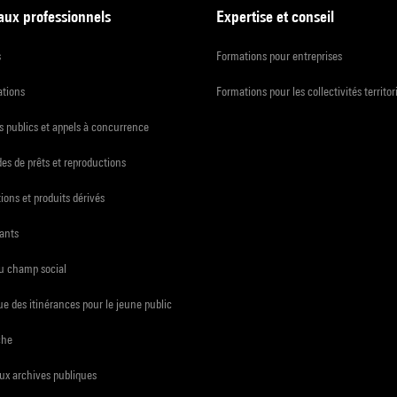
 aux professionnels
Expertise et conseil
s
Formations pour entreprises
ations
Formations pour les collectivités territor
 publics et appels à concurrence
s de prêts et reproductions
ions et produits dérivés
ants
du champ social
e des itinérances pour le jeune public
che
ux archives publiques