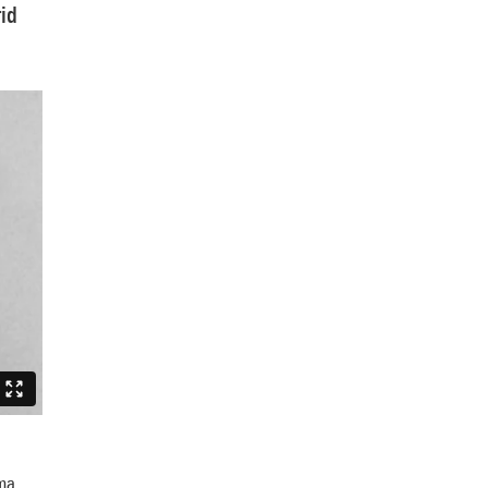
id
ma.