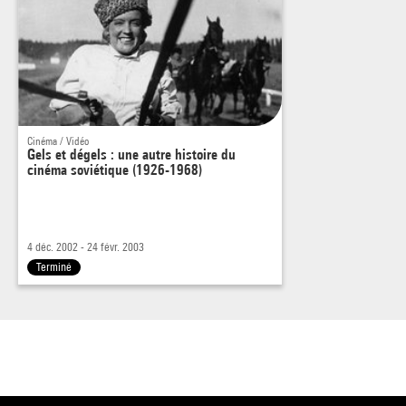
tracteurs et moissonneuses jouent le rôle de précautions
oratoires."
Jacques Rivette, Cahiers du cinéma, n° 20, février 1953
Cinéma / Vidéo
Gels et dégels : une autre histoire du
cinéma soviétique (1926-1968)
4 déc. 2002 - 24 févr. 2003
Terminé