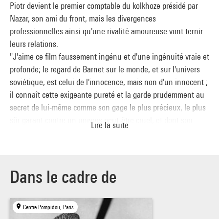
Piotr devient le premier comptable du kolkhoze présidé par
Nazar, son ami du front, mais les divergences
professionnelles ainsi qu'une rivalité amoureuse vont ternir
leurs relations.
"J'aime ce film faussement ingénu et d'une ingénuité vraie et
profonde; le regard de Barnet sur le monde, et sur l'univers
soviétique, est celui de l'innocence, mais non d'un innocent ;
il connaît cette exigeante pureté et la garde prudemment au
secret de lui-même comme son gage le plus précieux, le plus
sûr garant contre un univers peut-être cruel, et dont son
Lire la suite
instinct l'engage à se défier. Sur le thème, cher à Renoir, du
mal d'aimer sans être aimé (ou de le croire, ce qui revient au
même), voilà donc un film ingrat et attachant, doucement
poignant, dont les naïves apparences ne sont qu'un masque,
Dans le cadre de
un piège ou quelque défense - et qui cache une énigme sous
des dehors parfois trop conventionnels pour ne pas déceler
Centre Pompidou, Paris
l'application et la ruse ; quelques brèves séquences de