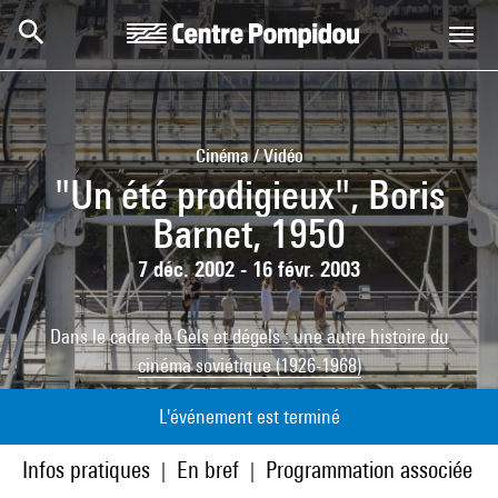
Aller au contenu principal
Centre Pompidou
Cinéma / Vidéo
"Un été prodigieux", Boris
Barnet, 1950
7 déc. 2002 - 16 févr. 2003
Dans le cadre de
Gels et dégels : une autre histoire du
cinéma soviétique (1926-1968)
L'événement est terminé
Infos pratiques
En bref
Programmation associée
|
|