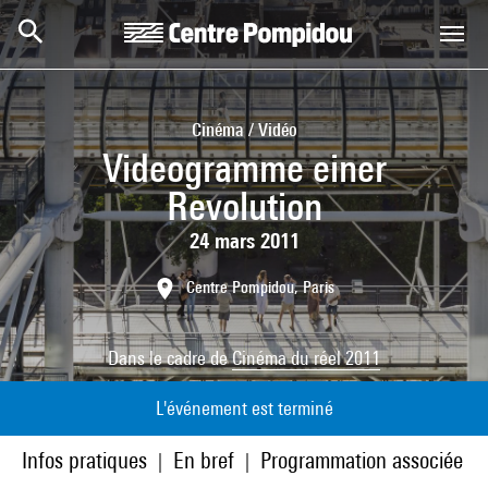
Aller au contenu principal
Centre Pompidou
Cinéma / Vidéo
Videogramme einer
Revolution
24 mars 2011
Centre Pompidou, Paris
Dans le cadre de
Cinéma du réel 2011
L'événement est terminé
Infos pratiques
En bref
Programmation associée
|
|
|