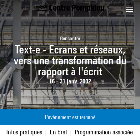
Aller au contenu principal
Centre Pompidou
Rencontre
Text-e - Ecrans et réseaux,
vers une transformation du
rapport à l'écrit
16 - 31 janv. 2002
L'événement est terminé
Infos pratiques
En bref
Programmation associée
|
|