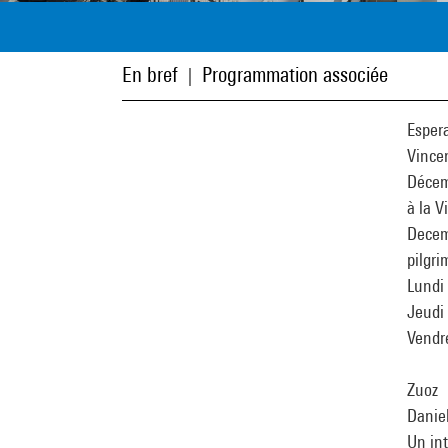
En bref
Programmation associée
|
Esper
Vincen
Décem
à la V
Decemb
pilgri
Lundi
Jeudi 
Vendr
Zuoz
Daniel
Un int