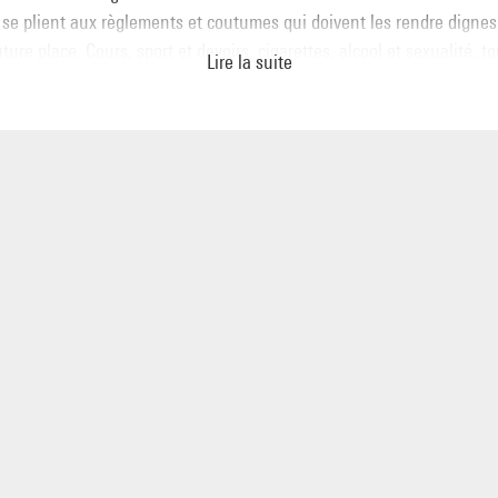
 se plient aux règlements et coutumes qui doivent les rendre dignes
uture place. Cours, sport et devoirs, cigarettes, alcool et sexualité, to
Lire la suite
é et surveillé. Discipline nécessaire aux futurs chefs ?
ding school in Engadine: the boys and girls of wealthy families from
he world obey the rules and traditions that are intended to make th
 of their future stations in life. Lessons, sport, homework, cigarette
l and sexuality... everything is supervised and controlled. The discip
s required for future leaders?
 12 mars 16h, Cinéma 1
15 mars 16h15, Petite salle - débat
edi 16 mars 11h, Centre Wallonie-Bruxelles