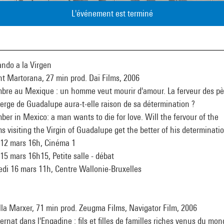
L'événement est terminé
ando a la Virgen
t Martorana, 27 min prod. Daï Films, 2006
bre au Mexique : un homme veut mourir d'amour. La ferveur des pè
ierge de Guadalupe aura-t-elle raison de sa détermination ?
er in Mexico: a man wants to die for love. Will the fervour of the
ms visiting the Virgin of Guadalupe get the better of his determinati
 12 mars 16h, Cinéma 1
15 mars 16h15, Petite salle - débat
edi 16 mars 11h, Centre Wallonie-Bruxelles
la Marxer, 71 min prod. Zeugma Films, Navigator Film, 2006
ernat dans l'Engadine : fils et filles de familles riches venus du mo