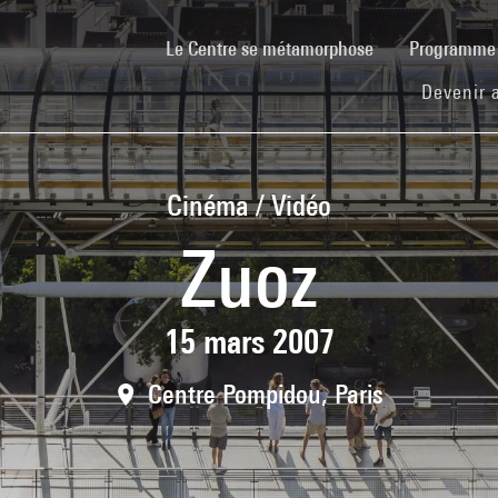
(current)
Le Centre se métamorphose
Programm
Devenir 
Cinéma / Vidéo
Zuoz
15 mars 2007
Centre Pompidou, Paris