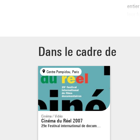
entier
leur f
encadr
A boar
over t
worthy
Dans le cadre de
alcoho
that i
Lundi
Centre Pompidou, Paris
Jeudi 
Vendr
Cinéma / Vidéo
Cinéma du Réel 2007
29e Festival international de docum…