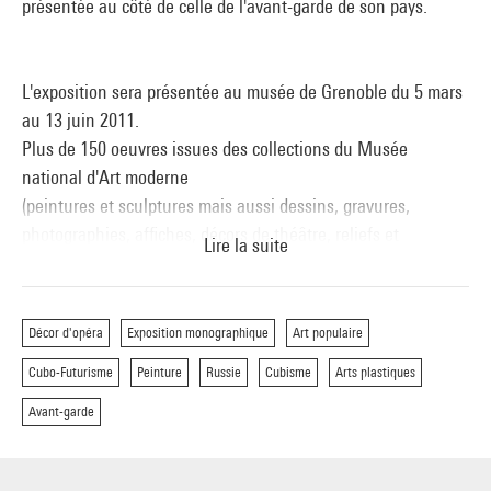
présentée au côté de celle de l'avant-garde de son pays.
L'exposition sera présentée au musée de Grenoble du 5 mars
au 13 juin 2011.
Plus de 150 oeuvres issues des collections du Musée
national d'Art moderne
(peintures et sculptures mais aussi dessins, gravures,
photographies, affiches, décors de théâtre, reliefs et
Lire la suite
constructions) permettent de retracer une période
particulièrement féconde de l'histoire de l'art du XXème
siècle, avec comme fil conducteur l'univers fascinant d'un des
Décor d'opéra
Exposition monographique
Art populaire
grands poètes de la peinture moderne :
Cubo-Futurisme
Peinture
Russie
Cubisme
Arts plastiques
Marc Chagall.
Avant-garde
La richesse des collections du Musée national d'art moderne
permet de montrer pour la première fois les œuvres majeures