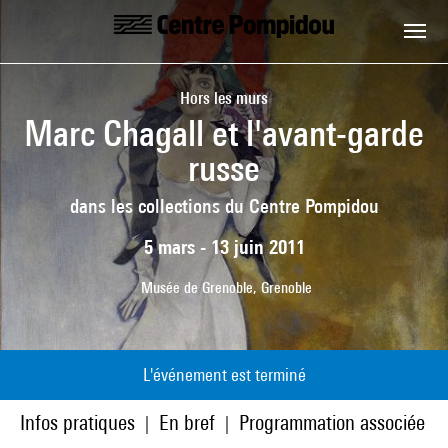
Aller au contenu principal
Centre Pompidou
Hors les murs
Marc Chagall et l'avant-garde
russe
dans les collections du Centre Pompidou
5 mars - 13 juin 2011
Musée de Grenoble, Grenoble
L'événement est terminé
Infos pratiques
En bref
Programmation associée
|
|
|