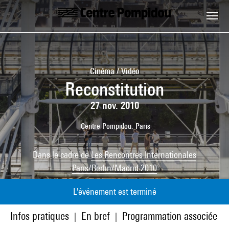
Aller au contenu principal
Centre Pompidou
Cinéma / Vidéo
Reconstitution
27 nov. 2010
Centre Pompidou, Paris
Dans le cadre de
Les Rencontres Internationales
Paris/Berlin/Madrid 2010
L'événement est terminé
Infos pratiques
En bref
Programmation associée
|
|