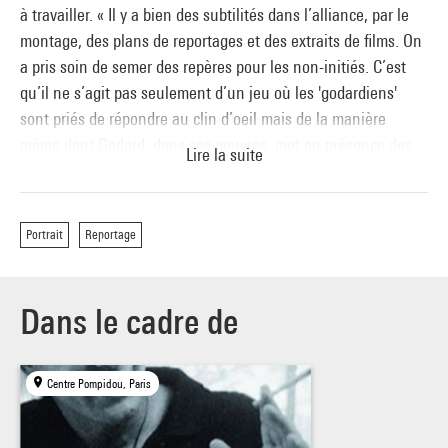
à travailler. « Il y a bien des subtilités dans l’alliance, par le
montage, des plans de reportages et des extraits de films. On
a pris soin de semer des repères pour les non-initiés. C’est
qu’il ne s’agit pas seulement d’un jeu où les 'godardiens'
sont priés de répondre au clin d’oeil mais de la manière
même dont Godard, dans ses oeuvres, met en présence des
Lire la suite
fragments de réalités différentes. » Jacques Siclier, Télérama,
juillet 1965 NO COMMENT (À PROPOS DE FILM SOCIALISME
DE JEAN-LUC GODARD ) Film inédit d’André S. Labarthe
Portrait
Reportage
France / 2011 / coul. / vof avec Jean Douchet, Jean Narboni,
Cyril Neyrat, Eugenio Renzi, Marc’O, Yannick Haenel,
Philippe-Emmanuel Sorlin Dans cet inédit de la série,
Dans le cadre de
consacré pour la première fois à un film, André S. Labarthe,
Jean Douchet, Jean Narboni, Marc’O et d’autres reviennent
sur le dernier film de Jean-Luc Godard, Film Socialisme.
Centre Pompidou, Paris