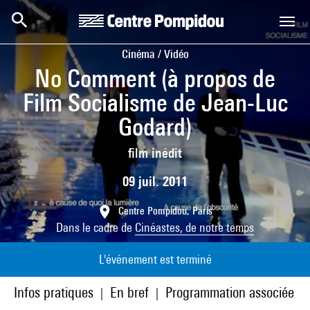
Aller au contenu principal
Centre Pompidou
Cinéma / Vidéo
No Comment (à propos de
Film Socialisme de Jean-Luc
Godard)
film inédit
09 juil. 2011
Centre Pompidou, Paris
Dans le cadre de
Cinéastes, de notre temps
L'événement est terminé
Infos pratiques
En bref
Programmation associée
|
|
|