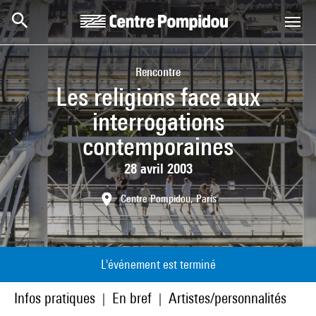
Aller au contenu principal
Centre Pompidou
Rencontre
Les religions face aux
interrogations
contemporaines
28 avril 2003
Centre Pompidou, Paris
L'événement est terminé
Infos pratiques
En bref
Artistes/personnalités
|
|