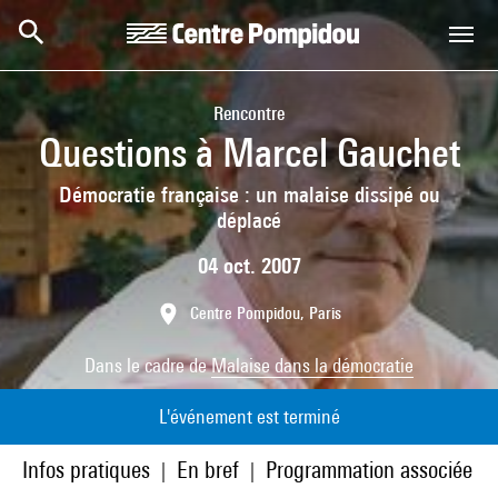
Aller au contenu principal
Centre Pompidou
Rencontre
Questions à Marcel Gauchet
Démocratie française : un malaise dissipé ou
déplacé
04 oct. 2007
Centre Pompidou, Paris
Dans le cadre de
Malaise dans la démocratie
L'événement est terminé
Infos pratiques
En bref
Programmation associée
|
|
|