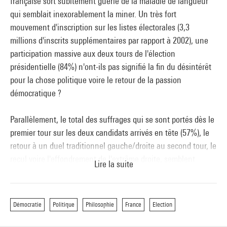
française sort subitement guérie de la maladie de langueur
qui semblait inexorablement la miner. Un très fort
mouvement d'inscription sur les listes électorales (3,3
millions d'inscrits supplémentaires par rapport à 2002), une
participation massive aux deux tours de l'élection
présidentielle (84%) n'ont-ils pas signifié la fin du désintérêt
pour la chose politique voire le retour de la passion
démocratique ?
Parallèlement, le total des suffrages qui se sont portés dès le
premier tour sur les deux candidats arrivés en tête (57%), le
retour à un duel traditionnel gauche/droite au second tour, le
recul voire l'effondrement de l'extrême droite, semblent
Lire la suite
témoigner d'une adhésion renouvelée au principe de
l'alternance (entre la droite libérale et la social-démocratie)
couramment considéré comme un signe de bonne santé des
Démocratie
Politique
Philosophie
France
Election
démocraties européennes.