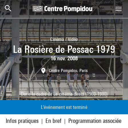
Aller au contenu principal
Centre Pompidou
Cinéma / Vidéo
La Rosière de Pessac 1979
16 nov. 2008
Centre Pompidou, Paris
Dans le cadre de
Le cinéma direct (1960-1980)
L'événement est terminé
Infos pratiques
En bref
Programmation associée
|
|