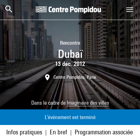
Aller au contenu principal
Centre Pompidou
Rencontre
Dubaï
13 déc. 2012
Centre Pompidou, Paris
Dans le cadre de
Imaginaire des villes
L'événement est terminé
Infos pratiques
En bref
Programmation associée
|
|
|