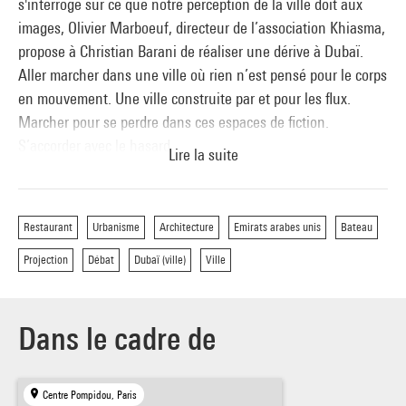
s'interroge sur ce que notre perception de la ville doit aux
images, Olivier Marboeuf, directeur de l’association Khiasma,
propose à Christian Barani de réaliser une dérive à Dubaï.
Aller marcher dans une ville où rien n’est pensé pour le corps
en mouvement. Une ville construite par et pour les flux.
Marcher pour se perdre dans ces espaces de fiction.
S’accorder avec le hasard.
Lire la suite
Avec ce film, Christian Barani met en scène sa plongée
sensorielle dans l'univers troublant de Dubaï. Filmant comme
à son habitude au plus près des corps de longues séquences
Restaurant
Urbanisme
Architecture
Emirats arabes unis
Bateau
envoûtantes, il dévoile derrière l'exubérante illusion de cette
Projection
Débat
Dubaï (ville)
Ville
ville-État et de ses paysages, la réalité d'un monde brutal et
sans loi.
Les bateaux restaurants de Gérard Ronzatti
Dans le cadre de
Contacté en 2003 par le groupe dubaïote Dutco pour réaliser
le premier bateau restaurant de la crique de Dubaï, Gérard
Ronzatti se lance dans l’aventure sur les rives du Golfe
Centre Pompidou, Paris
Persique.