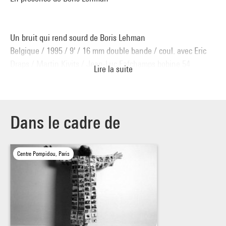
Un bruit qui rend sourd de Boris Lehman
Belgique / 1995 / 9' / 16 mm double bande / coul. avec Eric
Draps / Martin Kivits / Jean-Luc Fafchamps bobine 54
Lire la suite
La 9ème symphonie de Beethoven en 9 minutes.
Dimanche 30 mars, 20h
Dans le cadre de
En présence de Boris Lehman
Centre Pompidou, Paris
Films en courts inédits
Commentés en direct par par Boris Lehman
L'homme de cuir de Boris Lehman