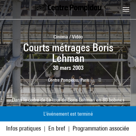
Aller au contenu principal
Centre Pompidou
Cinéma / Vidéo
Courts métrages Boris
Lehman
30 mars 2003
Centre Pompidou, Paris
Dans le cadre de
Le tour de Boris Lehman en 80 bobines
L'événement est terminé
Infos pratiques
En bref
Programmation associée
|
|
|